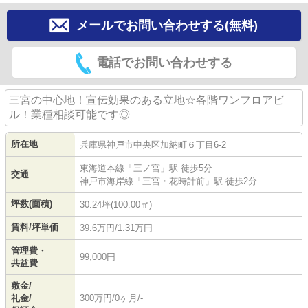
メールでお問い合わせする(無料)
電話でお問い合わせする
三宮の中心地！宣伝効果のある立地☆各階ワンフロアビ
ル！業種相談可能です◎
所在地
兵庫県
神戸市中央区
加納町
６丁目6-2
東海道本線
「
三ノ宮
」駅 徒歩5分
交通
神戸市海岸線
「
三宮・花時計前
」駅 徒歩2分
坪数(面積)
30.24坪(100.00㎡)
賃料/坪単価
39.6万円/1.31万円
管理費・
99,000円
共益費
敷金/
礼金/
300万円/0ヶ月/-