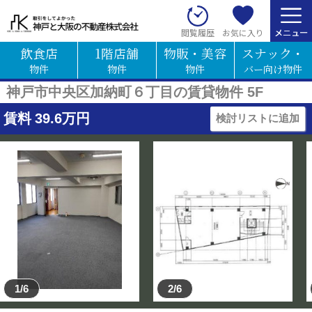
お気に入り
閲覧履歴
飲食店
1階店舗
物販・美容
スナック・
物件
物件
物件
バー向け物件
神戸市中央区加納町６丁目の賃貸物件 5F
賃料
39.6
万円
検討リストに追加
1/6
2/6