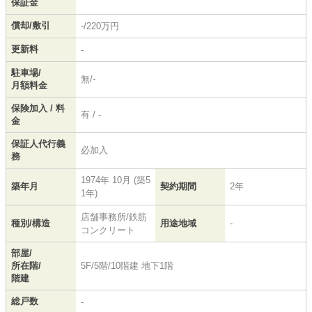
保証金
償却/敷引
-/220万円
更新料
-
駐車場/
無/-
月額料金
保険加入 / 料
有 / -
金
保証人代行義
必加入
務
1974年 10月 (築5
築年月
契約期間
2年
1年)
店舗事務所/鉄筋
種別/構造
用途地域
-
コンクリート
部屋/
所在階/
5F/5階/10階建 地下1階
階建
総戸数
-