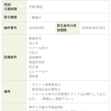
現況/
空家/相談
引渡時期
取引態様
一般媒介
取引条件の有
物件番号
102491931
2026年08月10日
効期限
事務所可
法人可
スクール向け
IT向け
設備条件
居抜物件
視認性良好
好立地
エレベーター
電気有
・テナント保険要加入
・家賃保証会社要加入
備考
・ハニービル内での同業種テナントはお断りしており
ます。 （業種はご相談下さい）
神戸と大阪の不動産(株)