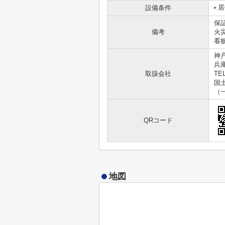
居
設備条件
保
備考
火
看
神
兵
取扱会社
TEL
国土
（
QRコード
地図