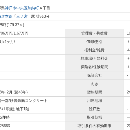
庫県
神戸市中央区
加納町
４丁目
海道本線
「
三ノ宮
」駅 徒歩3分
25坪(179.37㎡)
.706万円/1.67万円
管理費・共益費
1
月/4ヶ月/-
償却/敷引
-/
権利金/雑費
-/
駐車場/月額料金
-/
保険名/保険期間
-/
保証会社
-
向き
-
78年 2月 (築48年)
契約期間
2
舗一部/鉄骨鉄筋コンクリート
用途地域
-
1/-/11階建 地下1階
総戸数
-
家/即時
取引態様
25663
取引条件の有効期限
2