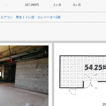
-
167,090円
1ヶ月
4ヶ月
エアコン
男女トイレ別
エレベーター2基
【