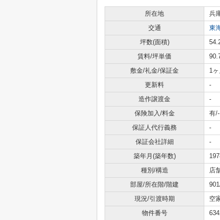
所在地
兵
交通
東
坪数(面積)
54.
賃料/坪単価
90
敷金/礼金/保証金
1ヶ
更新料
-
造作譲渡金
-
保険加入/料金
有/-
保証人代行義務
-
保証会社詳細
-
築年月(築年数)
19
種別/構造
店
部屋/所在階/階建
90
現況/引渡時期
空
物件番号
634