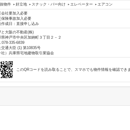
抜物件
好立地
スナック・バー向け
エレベーター
エアコン
証会社要加入必要
災保険事故加入必要
板作成日：直接申し込み
戸と大阪の不動産(株)
庫県神戸市中央区加納町３丁目２－２
:078-335-6839
交通大臣 (1) 第10835号
一社）兵庫県宅地建物取引業協会
このQRコードを読み取ることで、スマホでも物件情報を確認でき