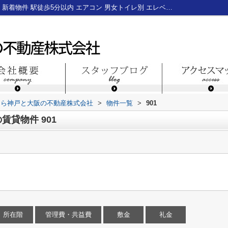
神戸市中央区加納町４丁目の賃貸物件901｜新着物件 駅徒歩5分以内 エアコン 男女トイレ別 エレベーター2基｜神戸三宮のテナント・貸店舗・貸事務所なら神戸と大阪の不動産株式会社
なら神戸と大阪の不動産株式会社
>
物件一覧
>
901
貸物件 901
所在階
管理費・共益費
敷金
礼金