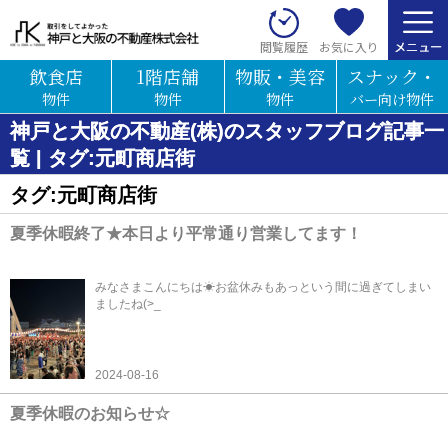
お気に入り
閲覧履歴
飲食店
1階店舗
物販・美容
スナック・
物件
物件
物件
バー向け物件
神戸と大阪の不動産(株)のスタッフブログ記事一
覧 | タグ:元町商店街
タグ:元町商店街
夏季休暇終了★本日より平常通り営業してます！
みなさまこんにちは☀お盆休みもあっという間に過ぎてしまい
ましたね(>_
2024-08-16
夏季休暇のお知らせ☆