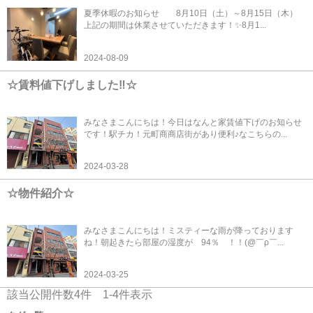
夏季休暇のお知らせ 8月10日（土）～8月15日（木）
上記の期間は休業させていただきます！✨8月1...
2024-08-09
☆賃料値下げしました‼☆
みなさまこんにちは！今日はなんと家賃値下げのお知らせ
です！駅チカ！元町商商店街があり便利♪なこちらの...
2024-03-28
☆物件紹介☆
みなさまこんにちは！ミスティーな雨が降っております
ね！朝起きたら部屋の湿度が 94％ ！！(@￣ρ￣...
2024-03-25
該当公開件数
4
件
1-4
件表示