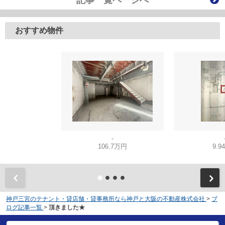
記事一覧ページへ
おすすめ物件
-
106.7万円
9.9
神戸三宮のテナント・貸店舗・貸事務所なら神戸と大阪の不動産株式会社
>
ブ
ログ記事一覧
>
頂きました★