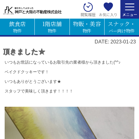
お気に入り
閲覧履歴
飲食店
1階店舗
物販・美容
スナック・
物件
物件
物件
バー向け物件
DATE: 2023-01-23
頂きました★
いつもお世話になっているお取引先の業者様から頂きました(^^♪
ベイクドクッキーです！
いつもありがとうございます★
スタッフで美味しく頂きます！！！！