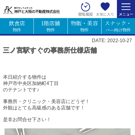
お気に入り
閲覧履歴
飲食店
1階店舗
物販・美容
スナック・
物件
物件
物件
バー向け物件
DATE: 2022-10-27
三ノ宮駅すぐの事務所仕様店舗
本日紹介する物件は
神戸市中央区加納町4丁目
のテナントです♪
事務所・クリニック・美容店にどうぞ！
外観はとても高級感のある店舗です！
是非お問合せ下さい！