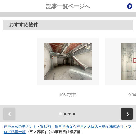
記事一覧ページへ
おすすめ物件
-
106.7万円
9.9
神戸三宮のテナント・貸店舗・貸事務所なら神戸と大阪の不動産株式会社
>
ブ
ログ記事一覧
>
三ノ宮駅すぐの事務所仕様店舗