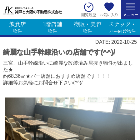
お気に入り
閲覧履歴
飲食店
1階店舗
物販・美容
スナック・
物件
物件
物件
バー向け物件
DATE: 2022-10-25
綺麗な山手幹線沿いの店舗です(^^)/
三宮、山手幹線沿いに綺麗な改装済み居抜き物件が出まし
た★
約68.36㎡★バー店舗におすすめ店舗です！！！
詳細等お気軽にお問合せ下さい(^^)/