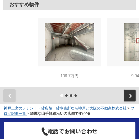
おすすめ物件
-
106.7万円
9.9
神戸三宮のテナント・貸店舗・貸事務所なら神戸と大阪の不動産株式会社
>
ブ
ログ記事一覧
>
綺麗な山手幹線沿いの店舗です(^^)/
電話でお問い合わせ