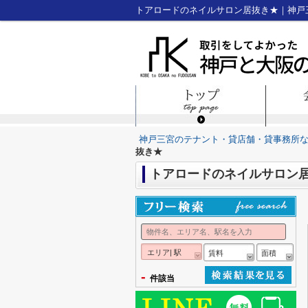
トアロードのネイルサロン居抜き★｜神戸
神戸三宮のテナント・貸店舗・貸事務所
抜き★
トアロードのネイルサロン
エリア| 駅
賃料
面積
-
件該当