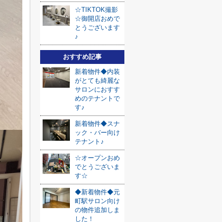
☆TIKTOK撮影
☆御開店おめで
とうございます
♪
おすすめ記事
新着物件◆内装
がとても綺麗な
サロンにおすす
めのテナントで
す♪
新着物件◆スナ
ック・バー向け
テナント♪
☆オープンおめ
でとうございま
す☆
◆新着物件◆元
町駅サロン向け
の物件追加しま
した！