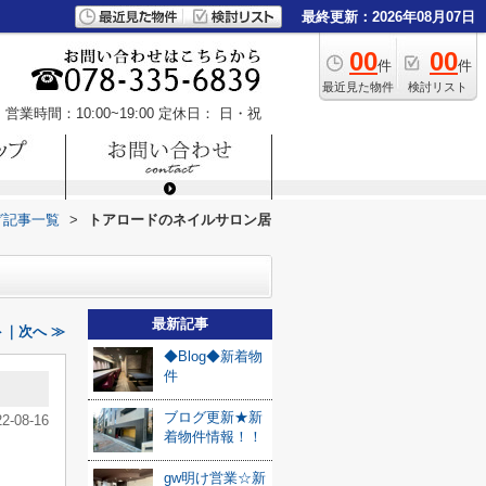
最終更新：2026年08月07日
00
00
件
件
最近見た物件
検討リスト
営業時間：10:00~19:00
定休日： 日・祝
グ記事一覧
>
トアロードのネイルサロン居
最新記事
｜次へ ≫
◆Blog◆新着物
件
ブログ更新★新
22-08-16
着物件情報！！
gw明け営業☆新