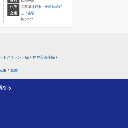
種別
店舗一部
目7-8
住所
兵庫県
神戸市中央区
加納町
４丁目9-29
交通
三ノ宮駅
徒歩4分
ートアイランド線
/
神戸市海岸線
/
元町
/
花隈
所なら