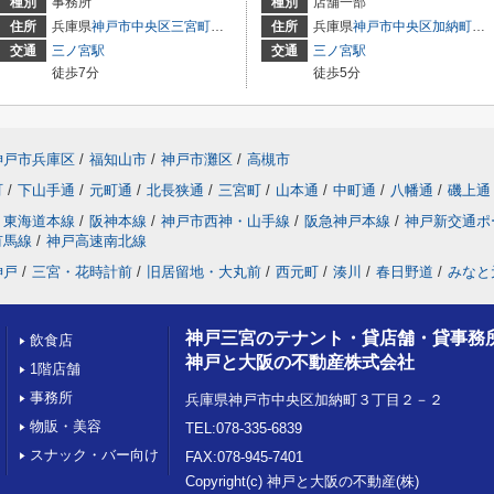
種別
事務所
種別
店舗一部
3
住所
兵庫県
神戸市中央区
三宮町
１丁目
住所
兵庫県
神戸市中央区
加納町
４丁
交通
三ノ宮駅
交通
三ノ宮駅
徒歩7分
徒歩5分
神戸市兵庫区
/
福知山市
/
神戸市灘区
/
高槻市
町
/
下山手通
/
元町通
/
北長狭通
/
三宮町
/
山本通
/
中町通
/
八幡通
/
磯上通
東海道本線
/
阪神本線
/
神戸市西神・山手線
/
阪急神戸本線
/
神戸新交通ポ
有馬線
/
神戸高速南北線
神戸
/
三宮・花時計前
/
旧居留地・大丸前
/
西元町
/
湊川
/
春日野道
/
みなと
神戸三宮のテナント・貸店舗・貸事務
飲食店
神戸と大阪の不動産株式会社
1階店舗
事務所
兵庫県神戸市中央区加納町３丁目２－２
物販・美容
TEL:078-335-6839
スナック・バー向け
FAX:078-945-7401
Copyright(c) 神戸と大阪の不動産(株)