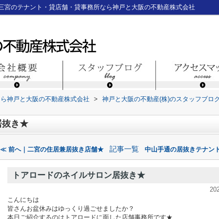
三宮のテナント・貸店舗・貸事務所なら神戸と大阪の不動産株式会社
なら神戸と大阪の不動産株式会社
>
神戸と大阪の不動産(株)のスタッフブロ
居抜き★
記事一覧
≪ 前へ｜二宮の住居兼居抜き店舗★
中山手通の居抜きテナント
トアロードのネイルサロン居抜き★
20
こんにちは
皆さんお盆休みはゆっくり過ごせましたか？
本日ご紹介するのはトアロードに面した店舗事務所です★