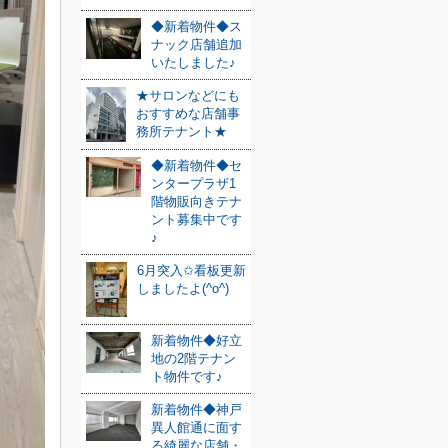
◆新着物件◆ス
ナック店舗追加
いたしました♪
★サロンなどにも
おすすめな店舗事
務所テナント★
◆新着物件◆セ
ンタープラザ1
階物販向きテナ
ント募集中です
♪
6月突入✩看板更新
しましたよ(^o^)
新着物件◆好立
地の2階テナン
ト物件です♪
新着物件◆神戸
異人館通に面す
る綺麗な店舗・