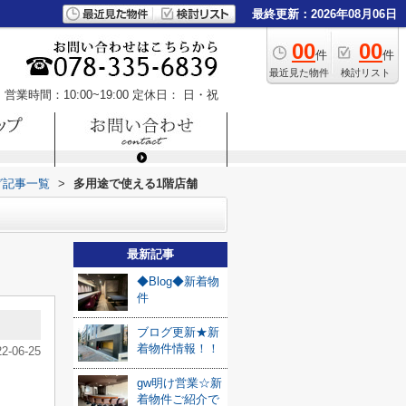
最終更新：2026年08月06日
00
00
件
件
最近見た物件
検討リスト
営業時間：10:00~19:00
定休日： 日・祝
グ記事一覧
>
多用途で使える1階店舗
最新記事
◆Blog◆新着物
件
ブログ更新★新
着物件情報！！
22-06-25
gw明け営業☆新
着物件ご紹介で