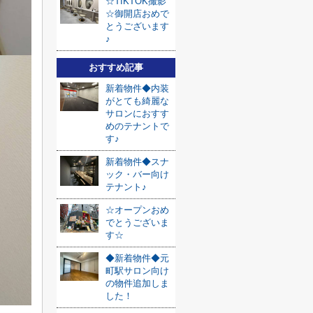
☆TIKTOK撮影
☆御開店おめで
とうございます
♪
おすすめ記事
新着物件◆内装
がとても綺麗な
サロンにおすす
めのテナントで
す♪
新着物件◆スナ
ック・バー向け
テナント♪
☆オープンおめ
でとうございま
す☆
◆新着物件◆元
町駅サロン向け
の物件追加しま
した！