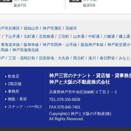
徒歩7分
徒歩5分
神戸市兵庫区
/
福知山市
/
神戸市灘区
/
高槻市
町
/
下山手通
/
元町通
/
北長狭通
/
三宮町
/
山本通
/
中町通
/
八幡通
/
磯上通
東海道本線
/
阪神本線
/
神戸市西神・山手線
/
阪急神戸本線
/
神戸新交通ポ
有馬線
/
神戸高速南北線
神戸
/
三宮・花時計前
/
旧居留地・大丸前
/
西元町
/
湊川
/
春日野道
/
みなと
神戸三宮のテナント・貸店舗・貸事務
飲食店
神戸と大阪の不動産株式会社
1階店舗
事務所
兵庫県神戸市中央区加納町３丁目２－２
物販・美容
TEL:078-335-6839
スナック・バー向け
FAX:078-945-7401
Copyright(c) 神戸と大阪の不動産(株)
All Rights Reserved.