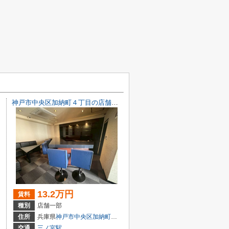
神戸市中央区加納町４丁目の店舗一部
13.2万円
賃料
種別
店舗一部
目7-8
住所
兵庫県
神戸市中央区
加納町
４丁目9-29
交通
三ノ宮駅