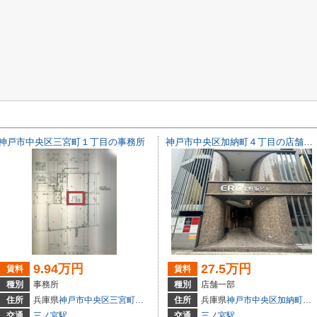
神戸市中央区三宮町１丁目の事務所
神戸市中央区加納町４丁目の店舗一部
9.94万円
27.5万円
賃料
賃料
種別
事務所
種別
店舗一部
3
住所
兵庫県
神戸市中央区
三宮町
１丁目
住所
兵庫県
神戸市中央区
加納町
４丁
交通
三ノ宮駅
交通
三ノ宮駅