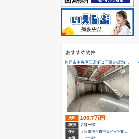
おすすめ物件
神戸市中央区三宮町２丁目の店舗一部
106.7万円
賃料
種別
店舗一部
住所
兵庫県
神戸市中央区
三宮町
２丁目9-
交通
三ノ宮駅