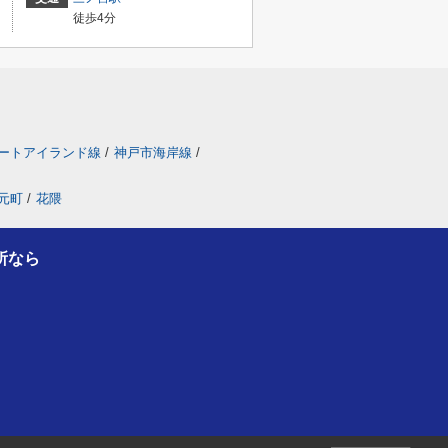
徒歩4分
ートアイランド線
/
神戸市海岸線
/
元町
/
花隈
所なら