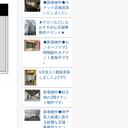
◆新着物件◆ス
ナック店舗追加
いたしました♪
★サロンなどにも
おすすめな店舗事
務所テナント★
◆新着物件◆セ
ンタープラザ1
階物販向きテナ
ント募集中です
♪
6月突入✩看板更新
しましたよ(^o^)
新着物件◆好立
地の2階テナン
ト物件です♪
新着物件◆神戸
異人館通に面す
る綺麗な店舗・
事務所テナン