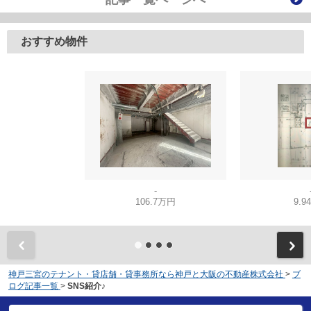
おすすめ物件
-
106.7万円
9.9
神戸三宮のテナント・貸店舗・貸事務所なら神戸と大阪の不動産株式会社
>
ブ
ログ記事一覧
>
SNS紹介♪