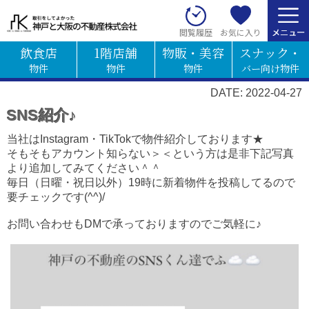
お気に入り
閲覧履歴
飲食店
1階店舗
物販・美容
スナック・
物件
物件
物件
バー向け物件
DATE: 2022-04-27
SNS紹介♪
当社はInstagram・TikTokで物件紹介しております★
そもそもアカウント知らない＞＜という方は是非下記写真
より追加してみてください＾＾
毎日（日曜・祝日以外）19時に新着物件を投稿してるので
要チェックです(^^)/
お問い合わせもDMで承っておりますのでご気軽に♪