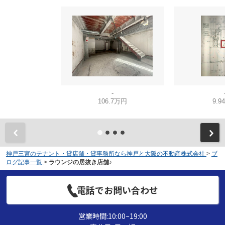
-
106.7万円
9.9
神戸三宮のテナント・貸店舗・貸事務所なら神戸と大阪の不動産株式会社
>
ブ
ログ記事一覧
>
ラウンジの居抜き店舗♪
電話でお問い合わせ
営業時間:10:00~19:00