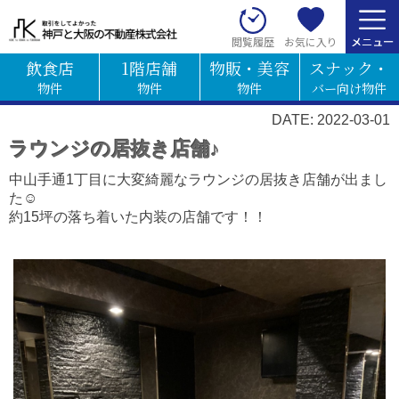
お気に入り
閲覧履歴
飲食店
1階店舗
物販・美容
スナック・
物件
物件
物件
バー向け物件
DATE: 2022-03-01
ラウンジの居抜き店舗♪
中山手通1丁目に大変綺麗なラウンジの居抜き店舗が出まし
た☺
約15坪の落ち着いた内装の店舗です！！