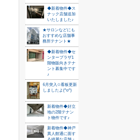
◆新着物件◆ス
ナック店舗追加
いたしました♪
★サロンなどにも
おすすめな店舗事
務所テナント★
◆新着物件◆セ
ンタープラザ1
階物販向きテナ
ント募集中です
♪
6月突入✩看板更新
しましたよ(^o^)
新着物件◆好立
地の2階テナン
ト物件です♪
新着物件◆神戸
異人館通に面す
る綺麗な店舗・