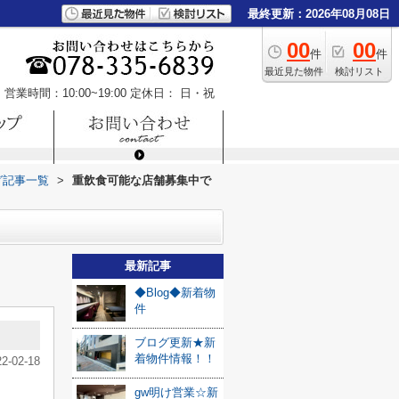
最終更新：2026年08月08日
00
00
件
件
最近見た物件
検討リスト
営業時間：10:00~19:00
定休日： 日・祝
グ記事一覧
>
重飲食可能な店舗募集中で
最新記事
◆Blog◆新着物
件
ブログ更新★新
着物件情報！！
22-02-18
gw明け営業☆新