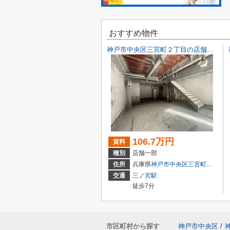
おすすめ物件
神戸市中央区三宮町２丁目の店舗一部
106.7万円
賃料
種別
店舗一部
住所
兵庫県
神戸市中央区
三宮町
２丁目9-
交通
三ノ宮駅
徒歩7分
市区町村から探す
神戸市中央区
/