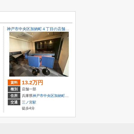
神戸市中央区加納町４丁目の店舗一部
13.2万円
賃料
種別
店舗一部
目7-8
住所
兵庫県
神戸市中央区
加納町
４丁目9-29
交通
三ノ宮駅
徒歩4分