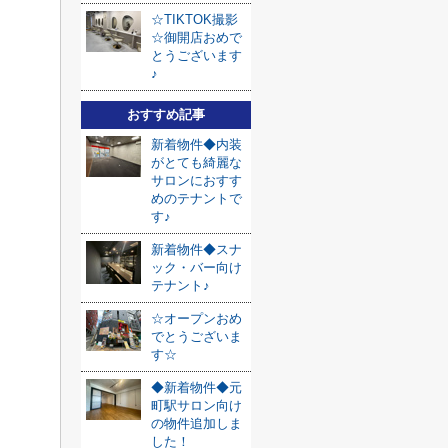
☆TIKTOK撮影
☆御開店おめで
とうございます
♪
おすすめ記事
新着物件◆内装
がとても綺麗な
サロンにおすす
めのテナントで
す♪
新着物件◆スナ
ック・バー向け
テナント♪
☆オープンおめ
でとうございま
す☆
◆新着物件◆元
町駅サロン向け
の物件追加しま
した！