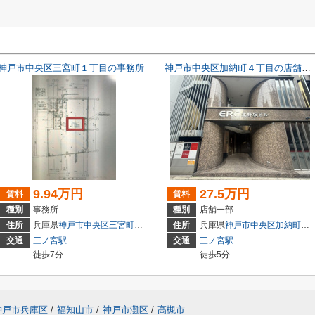
神戸市中央区三宮町１丁目の事務所
神戸市中央区加納町４丁目の店舗一部
9.94万円
27.5万円
賃料
賃料
種別
事務所
種別
店舗一部
3
住所
兵庫県
神戸市中央区
三宮町
１丁目
住所
兵庫県
神戸市中央区
加納町
４丁
交通
三ノ宮駅
交通
三ノ宮駅
徒歩7分
徒歩5分
神戸市兵庫区
/
福知山市
/
神戸市灘区
/
高槻市