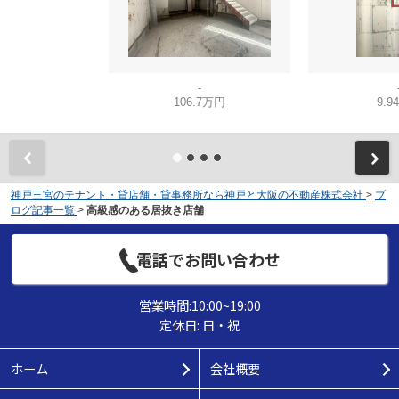
-
106.7万円
9.9
神戸三宮のテナント・貸店舗・貸事務所なら神戸と大阪の不動産株式会社
>
ブ
ログ記事一覧
>
高級感のある居抜き店舗
電話でお問い合わせ
営業時間:10:00~19:00
定休日: 日・祝
ホーム
会社概要