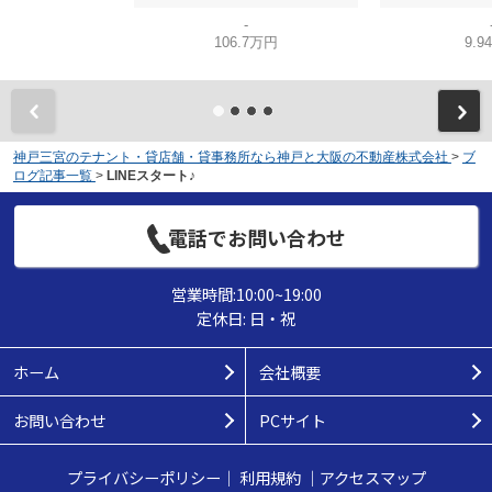
-
106.7万円
9.9
神戸三宮のテナント・貸店舗・貸事務所なら神戸と大阪の不動産株式会社
>
ブ
ログ記事一覧
>
LINEスタート♪
電話でお問い合わせ
営業時間:10:00~19:00
定休日: 日・祝
ホーム
会社概要
お問い合わせ
PCサイト
プライバシーポリシー
｜
利用規約
｜
アクセスマップ