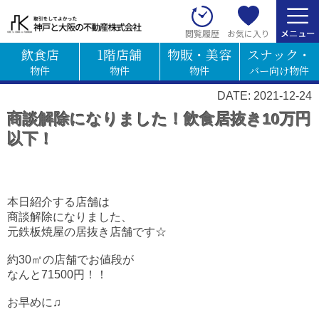
お気に入り
閲覧履歴
飲食店
1階店舗
物販・美容
スナック・
物件
物件
物件
バー向け物件
DATE: 2021-12-24
商談解除になりました！飲食居抜き10万円
以下！
本日紹介する店舗は
商談解除になりました、
元鉄板焼屋の居抜き店舗です☆
約30㎡の店舗でお値段が
なんと71500円！！
お早めに♫