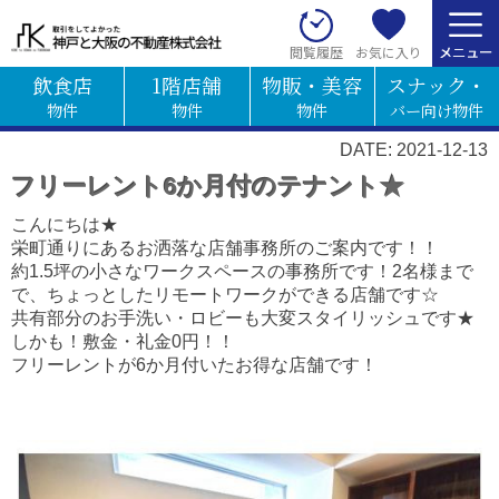
お気に入り
閲覧履歴
飲食店
1階店舗
物販・美容
スナック・
物件
物件
物件
バー向け物件
DATE: 2021-12-13
フリーレント6か月付のテナント★
こんにちは★
栄町通りにあるお洒落な店舗事務所のご案内です！！
約1.5坪の小さなワークスペースの事務所です！2名様まで
で、ちょっとしたリモートワークができる店舗です☆
共有部分のお手洗い・ロビーも大変スタイリッシュです★
しかも！敷金・礼金0円！！
フリーレントが6か月付いたお得な店舗です！