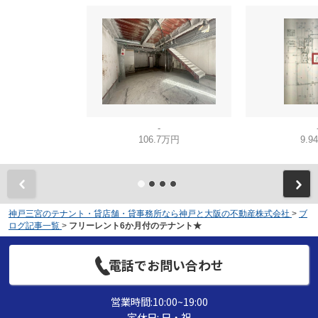
-
106.7万円
9.9
神戸三宮のテナント・貸店舗・貸事務所なら神戸と大阪の不動産株式会社
>
ブ
ログ記事一覧
>
フリーレント6か月付のテナント★
電話でお問い合わせ
営業時間:10:00~19:00
定休日: 日・祝