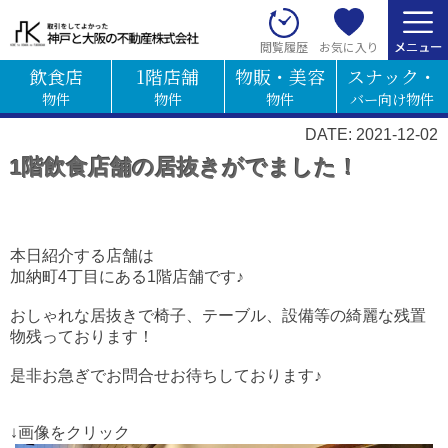
お気に入り
閲覧履歴
飲食店
1階店舗
物販・美容
スナック・
物件
物件
物件
バー向け物件
DATE: 2021-12-02
1階飲食店舗の居抜きがでました！
本日紹介する店舗は
加納町4丁目にある1階店舗です♪
おしゃれな居抜きで椅子、テーブル、設備等の綺麗な残置
物残っております！
是非お急ぎでお問合せお待ちしております♪
↓画像をクリック