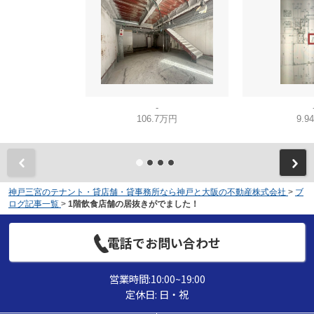
-
106.7万円
9.9
神戸三宮のテナント・貸店舗・貸事務所なら神戸と大阪の不動産株式会社
>
ブ
ログ記事一覧
>
1階飲食店舗の居抜きがでました！
電話でお問い合わせ
営業時間:10:00~19:00
定休日: 日・祝