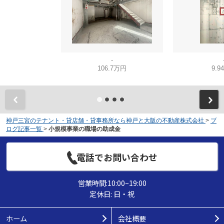
-
106.7万円
9.9
神戸三宮のテナント・貸店舗・貸事務所なら神戸と大阪の不動産株式会社
>
ブ
ログ記事一覧
>
小規模事業の職場の助成金
電話でお問い合わせ
営業時間:10:00~19:00
定休日: 日・祝
ホーム
会社概要