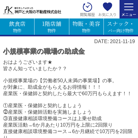
お気に入り
閲覧履歴
飲食店
1階店舗
物販・美容
スナック・
物件
物件
物件
バー向け物件
DATE: 2021-11-19
小規模事業の職場の助成金
おはようございます★
皆さん知っていましたか？？
小規模事業場の【労働者50人未満の事業場】の事。
が対象に、助成金がもらえるお得情報！！！
産業医・保健師と契約したら最大で60万円もらえます！！
①産業医・保健師と契約しましょう
⓶産業医・保健師活動を実施しましょう
③直接健康相談環境整備コースは上乗せ助成
産業医活動→6か月あたり10万円を上限に2回限り
直接健康相談環境整備コース→6か月継続で10万円を2回限
り