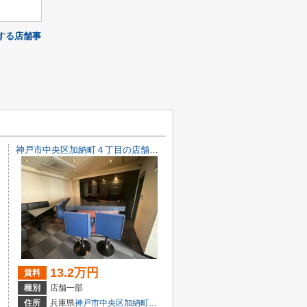
する店舗事
神戸市中央区加納町４丁目の店舗一部
13.2万円
賃料
種別
店舗一部
目7-8
住所
兵庫県
神戸市中央区
加納町
４丁目9-29