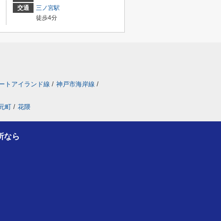
交通
三ノ宮駅
徒歩4分
ートアイランド線
/
神戸市海岸線
/
元町
/
花隈
所なら