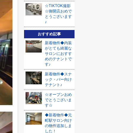
☆TIKTOK撮影
☆御開店おめで
とうございます
♪
おすすめ記事
新着物件◆内装
がとても綺麗な
サロンにおすす
めのテナントで
す♪
新着物件◆スナ
ック・バー向け
テナント♪
☆オープンおめ
でとうございま
す☆
◆新着物件◆元
町駅サロン向け
の物件追加しま
した！