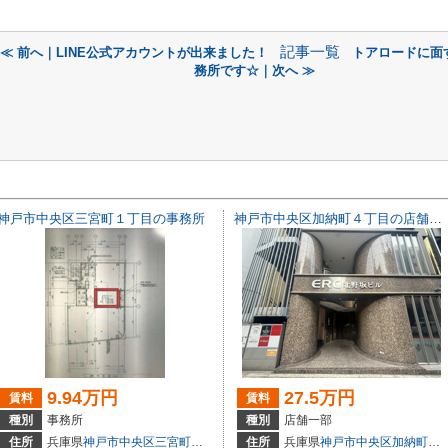
記事一覧
≪ 前へ｜LINE公式アカウントが出来ました！
トアロードに面
務所です☆｜次へ ≫
神戸市中央区三宮町１丁目の事務所
神戸市中央区加納町４丁目の店舗一部
9.94万円
27.5万円
賃料
賃料
種別
事務所
種別
店舗一部
3
住所
兵庫県
神戸市中央区
三宮町
１丁目
住所
兵庫県
神戸市中央区
加納町
４丁