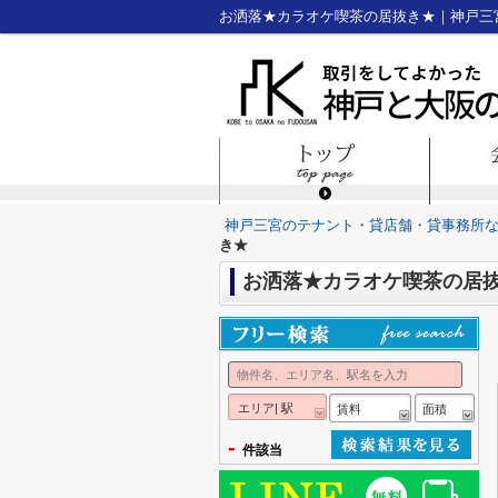
お洒落★カラオケ喫茶の居抜き★｜神戸三
神戸三宮のテナント・貸店舗・貸事務所
き★
お洒落★カラオケ喫茶の居
エリア| 駅
賃料
面積
-
件該当