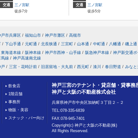
交通
三ノ宮駅
交通
三ノ宮駅
徒歩7分
徒歩5分
神戸市兵庫区
/
福知山市
/
神戸市灘区
/
高槻市
町
/
下山手通
/
元町通
/
北長狭通
/
三宮町
/
山本通
/
中町通
/
八幡通
/
磯上通
東海道本線
/
阪神本線
/
神戸市西神・山手線
/
阪急神戸本線
/
神戸新交通ポ
有馬線
/
神戸高速南北線
神戸
/
三宮・花時計前
/
旧居留地・大丸前
/
西元町
/
湊川
/
春日野道
/
みなと
神戸三宮のテナント・貸店舗・貸事務
飲食店
神戸と大阪の不動産株式会社
1階店舗
事務所
兵庫県神戸市中央区加納町３丁目２－２
物販・美容
TEL:078-335-6839
スナック・バー向け
FAX:078-945-7401
Copyright(c) 神戸と大阪の不動産(株)
All Rights Reserved.