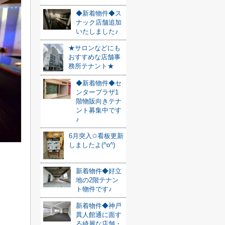
◆新着物件◆ス
ナック店舗追加
いたしました♪
★サロンなどにも
おすすめな店舗事
務所テナント★
◆新着物件◆セ
ンタープラザ1
階物販向きテナ
ント募集中です
♪
6月突入✩看板更新
しましたよ(^o^)
新着物件◆好立
地の2階テナン
ト物件です♪
新着物件◆神戸
異人館通に面す
る綺麗な店舗・