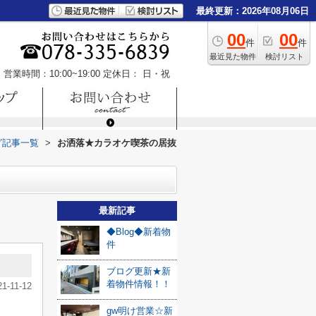
最終更新：2026年08月06日
00
00
件
件
最近見た物件
検討リスト
営業時間：10:00~19:00
定休日： 日・祝
グ記事一覧
>
お洒落★カラオケ喫茶の居抜
最新記事
◆Blog◆新着物
件
ブログ更新★新
着物件情報！！
21-11-12
gw明け営業☆新