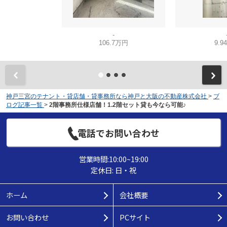
-
106.7万円
9.9
神戸三宮のテナント・貸店舗・貸事務所なら神戸と大阪の不動産株式会社
>
ブ
ログ記事一覧
>
2階事務所仕様店舗！1.2階セット貸も今なら可能♪
電話でお問い合わせ
営業時間:10:00~19:00
定休日: 日・祝
ホーム
会社概要
お問い合わせ
PCサイト