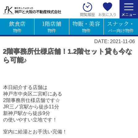
お気に入り
閲覧履歴
飲食店
1階店舗
物販・美容
スナック・
物件
物件
物件
バー向け物件
DATE: 2021-11-06
2階事務所仕様店舗！1.2階セット貸も今な
ら可能♪
本日紹介する店舗は
神戸市中央区二宮町にある
2階事務所仕様店舗です☆
JR三ノ宮駅から徒歩11分
新神戸駅から徒歩9分
の使いやすい立地です！
室内に給湯とお手洗い完備！