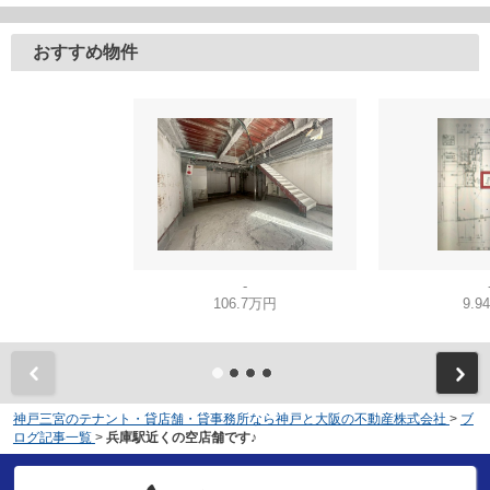
おすすめ物件
-
106.7万円
9.9
神戸三宮のテナント・貸店舗・貸事務所なら神戸と大阪の不動産株式会社
>
ブ
ログ記事一覧
>
兵庫駅近くの空店舗です♪