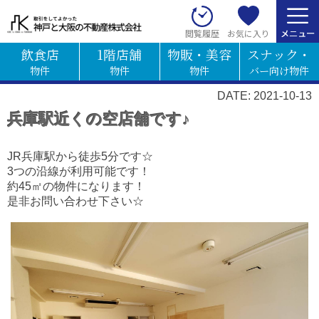
お気に入り
閲覧履歴
飲食店
1階店舗
物販・美容
スナック・
物件
物件
物件
バー向け物件
DATE: 2021-10-13
兵庫駅近くの空店舗です♪
JR兵庫駅から徒歩5分です☆
3つの沿線が利用可能です！
約45㎡の物件になります！
是非お問い合わせ下さい☆