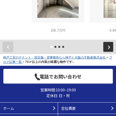
-
106.7万円
9.9
神戸三宮のテナント・貸店舗・貸事務所なら神戸と大阪の不動産株式会社
>
ブ
ログ記事一覧
>
70㎡以上の内装が綺麗な物件です♪
電話でお問い合わせ
営業時間:10:00~19:00
定休日: 日・祝
ホーム
会社概要