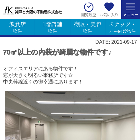
お気に入り
閲覧履歴
飲食店
1階店舗
物販・美容
スナック・
物件
物件
物件
バー向け物件
DATE: 2021-09-17
70㎡以上の内装が綺麗な物件です♪
オフィスエリアにある物件です！
窓が大きく明るい事務所です☆
中央幹線近くの御幸通にあります！