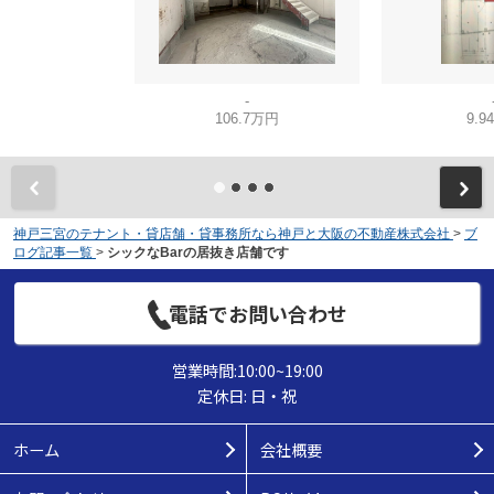
-
106.7万円
9.9
神戸三宮のテナント・貸店舗・貸事務所なら神戸と大阪の不動産株式会社
>
ブ
ログ記事一覧
>
シックなBarの居抜き店舗です
電話でお問い合わせ
営業時間:10:00~19:00
定休日: 日・祝
ホーム
会社概要