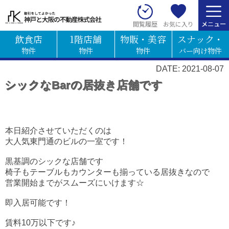
お気に入り
閲覧履歴
飲食店
1階店舗
物販・美容
スナック・
物件
物件
物件
バー向け物件
DATE: 2021-08-07
シックなBarの居抜き店舗です
本日紹介させていただくのは
大人気東門通のビルの一室です！
黒基調のシックな店舗です
椅子もテーブルもカウンターも揃っている居抜きなので
営業開始までがスムーズにいけます☆
即入居可能です！
賃料10万以下です♪