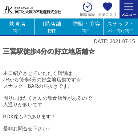
お気に入り
閲覧履歴
飲食店
1階店舗
物販・美容
スナック・
物件
物件
物件
バー向け物件
DATE: 2021-07-15
三宮駅徒歩4分の好立地店舗☆
本日紹介させていただく店舗は
JRから徒歩4分の好立地店舗です☆
スナック・BARの居抜きです。
周りにはたくさんの飲食店等があるので
人通りが多いです！
BOX席も2つあります！
是非お問合せ下さい♪