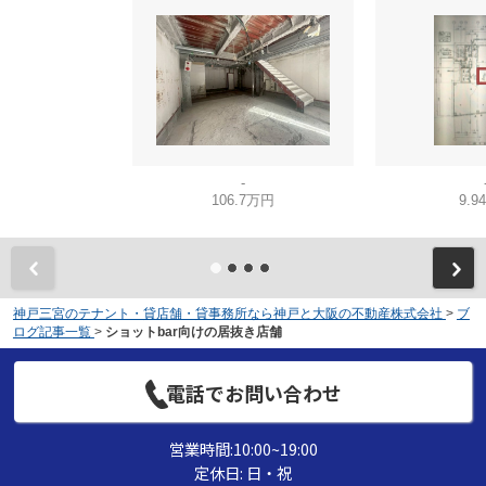
-
106.7万円
9.9
神戸三宮のテナント・貸店舗・貸事務所なら神戸と大阪の不動産株式会社
>
ブ
ログ記事一覧
>
ショットbar向けの居抜き店舗
電話でお問い合わせ
営業時間:10:00~19:00
定休日: 日・祝