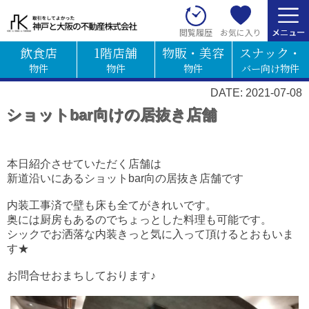
お気に入り
閲覧履歴
飲食店
1階店舗
物販・美容
スナック・
物件
物件
物件
バー向け物件
DATE: 2021-07-08
ショットbar向けの居抜き店舗
本日紹介させていただく店舗は
新道沿いにあるショットbar向の居抜き店舗です
内装工事済で壁も床も全てがきれいです。
奥には厨房もあるのでちょっとした料理も可能です。
シックでお洒落な内装きっと気に入って頂けるとおもいま
す★
お問合せおまちしております♪