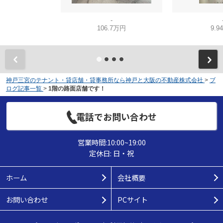
-
106.7万円
9.9
神戸三宮のテナント・貸店舗・貸事務所なら神戸と大阪の不動産株式会社
>
ブ
ログ記事一覧
>
1階の路面店舗です！
電話でお問い合わせ
営業時間:10:00~19:00
定休日: 日・祝
ホーム
会社概要
お問い合わせ
PCサイト