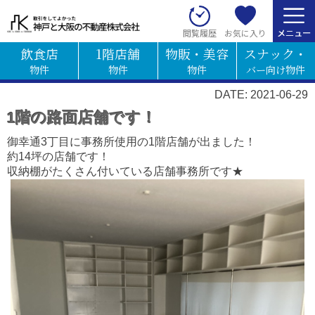
お気に入り
閲覧履歴
飲食店
1階店舗
物販・美容
スナック・
物件
物件
物件
バー向け物件
DATE: 2021-06-29
1階の路面店舗です！
御幸通3丁目に事務所使用の1階店舗が出ました！
約14坪の店舗です！
収納棚がたくさん付いている店舗事務所です★