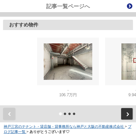
記事一覧ページへ
おすすめ物件
-
106.7万円
9.9
神戸三宮のテナント・貸店舗・貸事務所なら神戸と大阪の不動産株式会社
>
ブ
ログ記事一覧
>
ありがとうございます♡