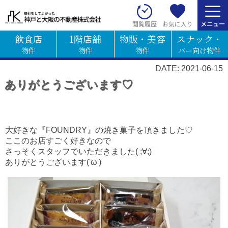
お気に入り
閲覧履歴
飲食店
1階店舗
物販・美容
スナック・
物件
物件
物件
バー向け物件
DATE: 2021-06-15
ありがとうございます♡
大好きな『FOUNDRY』の焼き菓子を頂きました♡
ここのお店すごく好きなので
さっそくスタッフでいただきました( ;∀;)
ありがとうございます('ω')