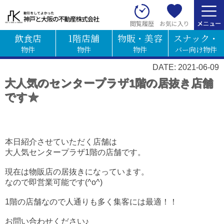
お気に入り
閲覧履歴
飲食店
1階店舗
物販・美容
スナック・
物件
物件
物件
バー向け物件
DATE: 2021-06-09
大人気のセンタープラザ1階の居抜き店舗
です★
本日紹介させていただく店舗は
大人気センタープラザ1階の店舗です。
現在は物販店の居抜きになっています。
なので即営業可能です(^o^)
1階の店舗なので人通りも多く集客には最適！！
お問い合わせください♪