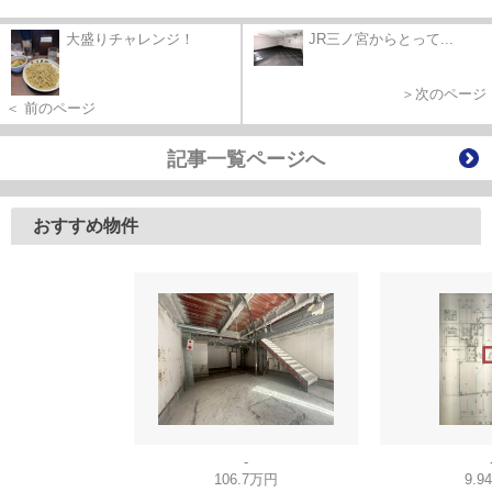
大盛りチャレンジ！
JR三ノ宮からとって...
＞次のページ
＜ 前のページ
記事一覧ページへ
おすすめ物件
-
106.7万円
9.9