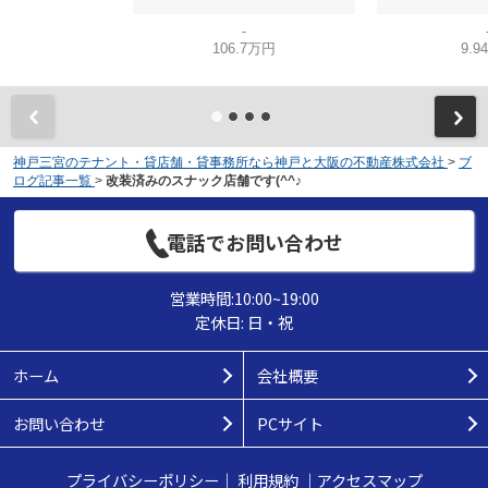
-
106.7万円
9.9
神戸三宮のテナント・貸店舗・貸事務所なら神戸と大阪の不動産株式会社
>
ブ
ログ記事一覧
>
改装済みのスナック店舗です(^^♪
電話でお問い合わせ
営業時間:10:00~19:00
定休日: 日・祝
ホーム
会社概要
お問い合わせ
PCサイト
プライバシーポリシー
｜
利用規約
｜
アクセスマップ