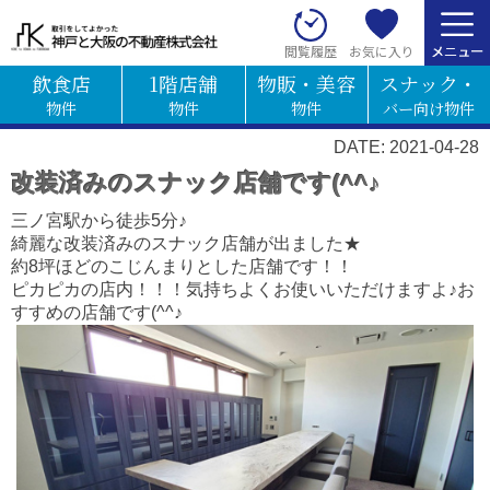
お気に入り
閲覧履歴
飲食店
1階店舗
物販・美容
スナック・
物件
物件
物件
バー向け物件
DATE: 2021-04-28
改装済みのスナック店舗です(^^♪
三ノ宮駅から徒歩5分♪
綺麗な改装済みのスナック店舗が出ました★
約8坪ほどのこじんまりとした店舗です！！
ピカピカの店内！！！気持ちよくお使いいただけますよ♪お
すすめの店舗です(^^♪