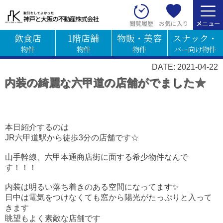
お気に入り
閲覧履歴
飲食店
1階店舗
物販・美容
スナック・
物件
物件
物件
バー向け物件
DATE: 2021-04-22
内装の綺麗な六甲道の店舗がでました★
本日紹介するのは
JR六甲道駅から徒歩3分の店舗です☆
山手幹線、六甲本通商店街に面する希少物件なんで
す！！！
内装は明るい落ち着きのある空間になってます✨
日中は電気をつけなくても窓から陽光がたっぷりと入って
きます
眺望もよく素敵な店舗です