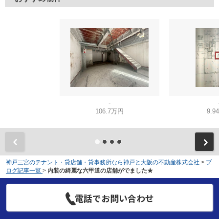
-
106.7万円
9.9
神戸三宮のテナント・貸店舗・貸事務所なら神戸と大阪の不動産株式会社
>
ブ
ログ記事一覧
>
内装の綺麗な六甲道の店舗がでました★
電話でお問い合わせ