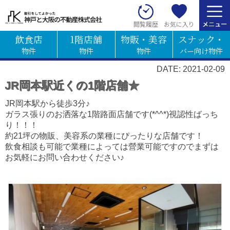
お気に入り
閲覧履歴
飲食店
1階店舗
物販・美容
スナック・
物件
物件
物件
バー向け物件
DATE: 2021-02-09
JR岡本駅近くの1階店舗★
JR岡本駅から徒歩3分♪
ガラス張りのお洒落な1階路面店舗です(*^^*)視認性ばっち
り！！！
約21坪の物販、美容系の業種にぴったりな店舗です！
飲食相談も可能で業種によっては營業可能ですのでまずは
お気軽にお問い合わせください♪