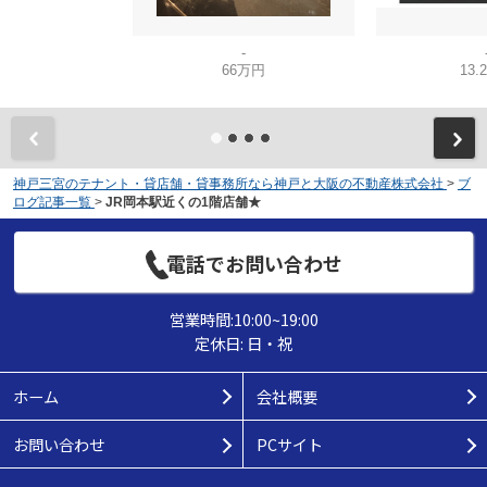
-
66万円
13.
神戸三宮のテナント・貸店舗・貸事務所なら神戸と大阪の不動産株式会社
>
ブ
ログ記事一覧
>
JR岡本駅近くの1階店舗★
電話でお問い合わせ
営業時間:10:00~19:00
定休日: 日・祝
ホーム
会社概要
お問い合わせ
PCサイト