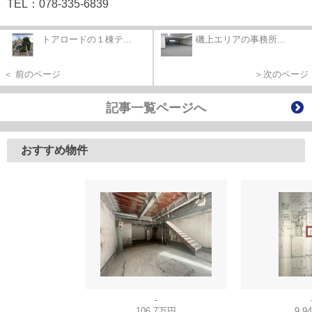
TEL：078-335-6839
トアロードの１棟テ...
磯上エリアの事務所...
＜ 前のページ
＞次のページ
記事一覧ページへ
おすすめ物件
-
106.7万円
9.9