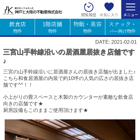
お気に入り
閲覧履歴
飲食店
1階店舗
物販・美容
スナック・
物件
物件
物件
バー向け物件
DATE: 2021-02-01
三宮山手幹線沿いの居酒屋居抜き店舗です
♪
三宮の山手幹線沿いに居酒屋さんの居抜き店舗が出ました♪
こちら和食居酒屋の内装で約10坪の人気の広さの居抜き店
舗です^^！！
小上がりの畳スペースと木製のカウンターが素敵な飲食店
向きの店舗です★
厨房設備もこのままご使用頂けます★