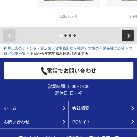
-
106.7万円
9.9
神戸三宮のテナント・貸店舗・貸事務所なら神戸と大阪の不動産株式会社
>
ブ
ログ記事一覧
>
明日から年末年始お休み頂きます★
電話でお問い合わせ
営業時間:10:00~19:00
定休日: 日・祝
ホーム
会社概要
お問い合わせ
PCサイト