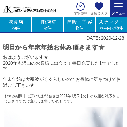
お気に入り
閲覧履歴
飲食店
1階店舗
物販・美容
スナック・
物件
物件
物件
バー向け物件
DATE: 2020-12-28
明日から年末年始お休み頂きます★
おはようございます★
2020年も沢山のお客様に出会えて毎日充実した1年でした
^^
年末年始は大寒波がくるらしいのでお身体に気をつけてお
過ごし下さい★
お休み期間中に頂いたお問合せは2021年1月5【火】から順次対応させ
て頂きますので宜しくお願いいたします。