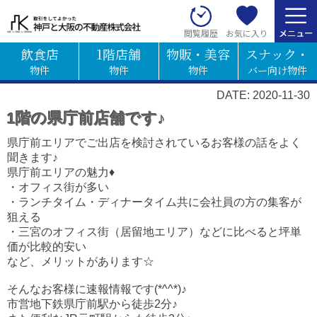
お気に入り
閲覧履歴
飲食店
1階店舗
物販・美容
スナック・
物件
物件
物件
バー向け物件
DATE: 2020-11-30
1階の県庁前店舗です♪
県庁前エリアでご出店を検討されているお客様の話をよく
聞きます♪
県庁前エリアの魅力♦
・オフィス街が多い
・ランチタイム・ディナータイム共に会社員の方の集客が
狙える
・三宮のオフィス街（居留地エリア）などに比べると坪単
価が比較的安い
など、メリットがあります☆
そんなお客様に速報情報です(*^^*)♪
市営地下鉄県庁前駅から徒歩2分♪