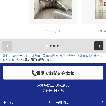
-
106.7万円
9.9
神戸三宮のテナント・貸店舗・貸事務所なら神戸と大阪の不動産株式会社
>
ブ
ログ記事一覧
>
1階の県庁前店舗です♪
電話でお問い合わせ
営業時間:10:00~19:00
定休日: 日・祝
ホーム
会社概要