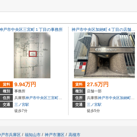
神戸市中央区三宮町１丁目の事務所
神戸市中央区加納町４丁目の店舗一部
9.94万円
27.5万円
賃料
賃料
種別
事務所
種別
店舗一部
3
住所
兵庫県
神戸市中央区
三宮町
１丁目
住所
兵庫県
神戸市中央区
加納町
４丁
交通
三ノ宮駅
交通
三ノ宮駅
徒歩7分
徒歩5分
神戸市兵庫区
/
福知山市
/
神戸市灘区
/
高槻市