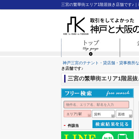
三宮の繁華街エリア1階居抜き店舗です♪
神戸三宮のテナント・貸店舗・貸事務所
き店舗です♪
三宮の繁華街エリア1階居抜
エリア| 駅
賃料
面積
-
件該当