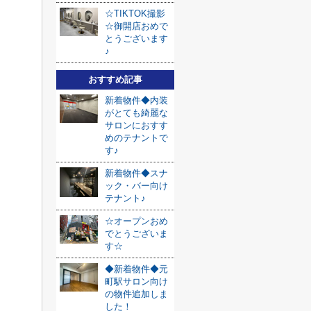
☆TIKTOK撮影
☆御開店おめで
とうございます
♪
おすすめ記事
新着物件◆内装
がとても綺麗な
サロンにおすす
めのテナントで
す♪
新着物件◆スナ
ック・バー向け
テナント♪
☆オープンおめ
でとうございま
す☆
◆新着物件◆元
町駅サロン向け
の物件追加しま
した！