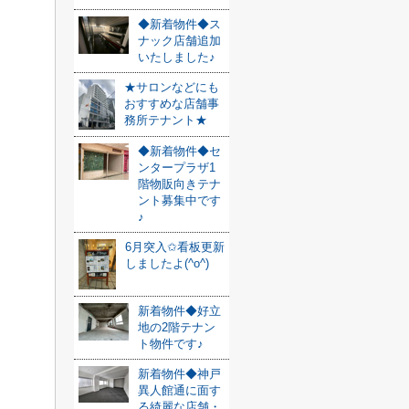
◆新着物件◆ス
ナック店舗追加
いたしました♪
★サロンなどにも
おすすめな店舗事
務所テナント★
◆新着物件◆セ
ンタープラザ1
階物販向きテナ
ント募集中です
♪
6月突入✩看板更新
しましたよ(^o^)
新着物件◆好立
地の2階テナン
ト物件です♪
新着物件◆神戸
異人館通に面す
る綺麗な店舗・