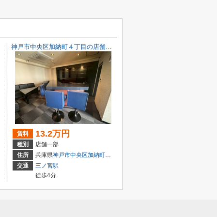
神戸市中央区加納町４丁目の店舗一部
13.2万円
賃料
種別
店舗一部
目7-8
住所
兵庫県
神戸市中央区
加納町
４丁目9-29
交通
三ノ宮駅
徒歩4分