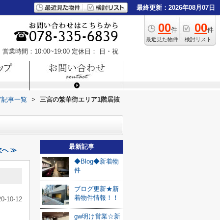
最終更新：2026年08月07日
00
00
件
件
最近見た物件
検討リスト
営業時間：10:00~19:00
定休日： 日・祝
グ記事一覧
>
三宮の繁華街エリア1階居抜
最新記事
へ ≫
◆Blog◆新着物
件
ブログ更新★新
着物件情報！！
20-10-12
gw明け営業☆新