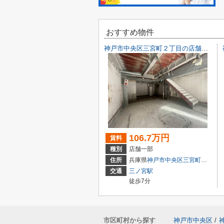
おすすめ物件
神戸市中央区三宮町２丁目の店舗一部
106.7万円
賃料
種別
店舗一部
住所
兵庫県
神戸市中央区
三宮町
２丁目9-
交通
三ノ宮駅
徒歩7分
市区町村から探す
神戸市中央区
/