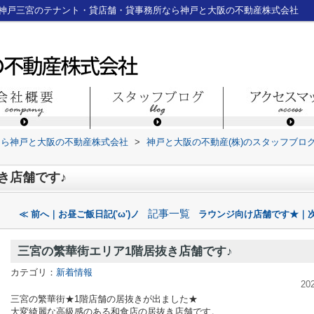
｜神戸三宮のテナント・貸店舗・貸事務所なら神戸と大阪の不動産株式会社
なら神戸と大阪の不動産株式会社
>
神戸と大阪の不動産(株)のスタッフブロ
き店舗です♪
記事一覧
≪ 前へ｜お昼ご飯日記('ω')ノ
ラウンジ向け店舗です★｜次
三宮の繁華街エリア1階居抜き店舗です♪
カテゴリ：
新着情報
20
三宮の繁華街★1階店舗の居抜きが出ました★
大変綺麗な高級感のある和食店の居抜き店舗です。