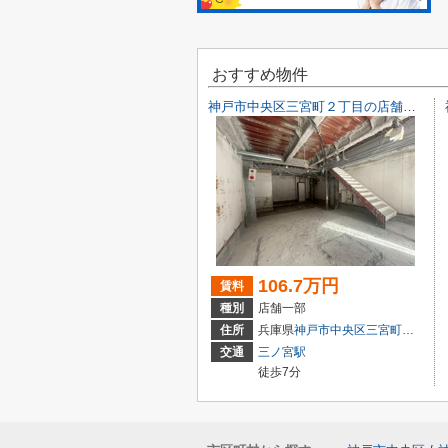
おすすめ物件
神戸市中央区三宮町２丁目の店舗一部
106.7万円
賃料
種別
店舗一部
住所
兵庫県
神戸市中央区
三宮町
２丁目9-
交通
三ノ宮駅
徒歩7分