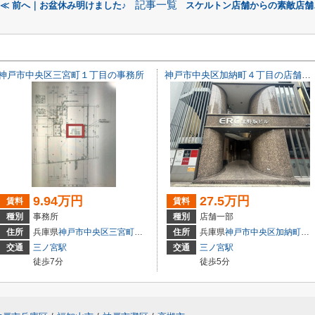
記事一覧
≪ 前へ｜お盆休み明けました♪
スケルトン店舗からの素敵店舗♪
神戸市中央区三宮町１丁目の事務所
神戸市中央区加納町４丁目の店舗一部
9.94万円
27.5万円
賃料
賃料
種別
事務所
種別
店舗一部
3
住所
兵庫県
神戸市中央区
三宮町
１丁目
住所
兵庫県
神戸市中央区
加納町
４丁
交通
三ノ宮駅
交通
三ノ宮駅
徒歩7分
徒歩5分