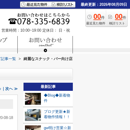
最終更新：2026年08月09日
00
00
件
件
最近見た物件
検討リスト
営業時間：10:00~19:00
定休日： 日・祝
グ記事一覧
>
綺麗なスナック・バー向け店
最新記事
｜次へ ≫
◆Blog◆新着物
件
ブログ更新★新
着物件情報！！
20-08-18
gw明け営業☆新