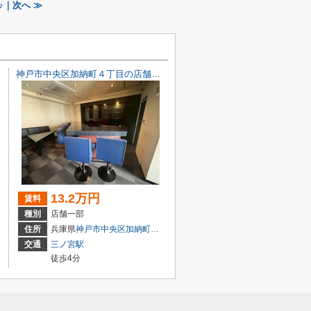
｜次へ ≫
神戸市中央区加納町４丁目の店舗一部
13.2万円
賃料
種別
店舗一部
目7-8
住所
兵庫県
神戸市中央区
加納町
４丁目9-29
交通
三ノ宮駅
徒歩4分