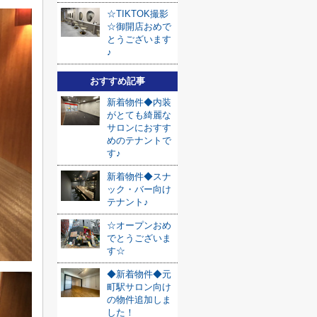
☆TIKTOK撮影
☆御開店おめで
とうございます
♪
おすすめ記事
新着物件◆内装
がとても綺麗な
サロンにおすす
めのテナントで
す♪
新着物件◆スナ
ック・バー向け
テナント♪
☆オープンおめ
でとうございま
す☆
◆新着物件◆元
町駅サロン向け
の物件追加しま
した！