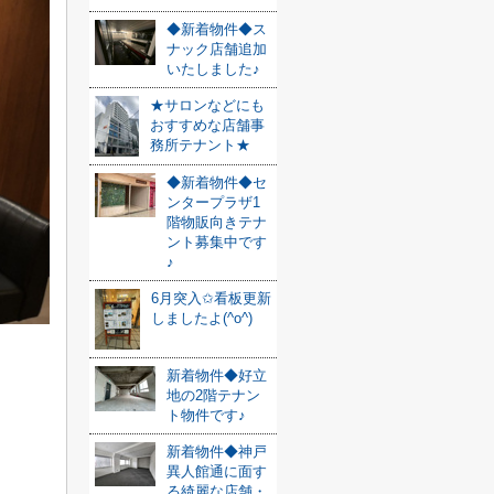
◆新着物件◆ス
ナック店舗追加
いたしました♪
★サロンなどにも
おすすめな店舗事
務所テナント★
◆新着物件◆セ
ンタープラザ1
階物販向きテナ
ント募集中です
♪
6月突入✩看板更新
しましたよ(^o^)
新着物件◆好立
地の2階テナン
ト物件です♪
新着物件◆神戸
異人館通に面す
る綺麗な店舗・