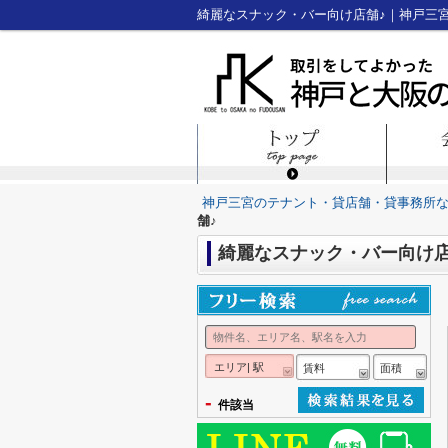
綺麗なスナック・バー向け店舗♪｜神戸三
神戸三宮のテナント・貸店舗・貸事務所
舗♪
綺麗なスナック・バー向け店
エリア| 駅
賃料
面積
-
件該当