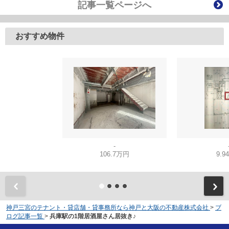
記事一覧ページへ
おすすめ物件
-
106.7万円
9.9
神戸三宮のテナント・貸店舗・貸事務所なら神戸と大阪の不動産株式会社
>
ブ
ログ記事一覧
>
兵庫駅の1階居酒屋さん居抜き♪