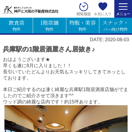
お気に入り
閲覧履歴
飲食店
1階店舗
物販・美容
スナック・
物件
物件
物件
バー向け物件
DATE: 2020-08-03
兵庫駅の1階居酒屋さん居抜き♪
おはようございます★
早くも遂に8月に入りました！！
長引いていたどんよりお天気もスッキリしてきてホッとし
ております。
本日ご紹介するのは凄く綺麗な兵庫駅1階居酒屋店舗がでま
したのでご紹介させて頂きます^^
ウッド調の綺麗な店内です！約15坪あります。