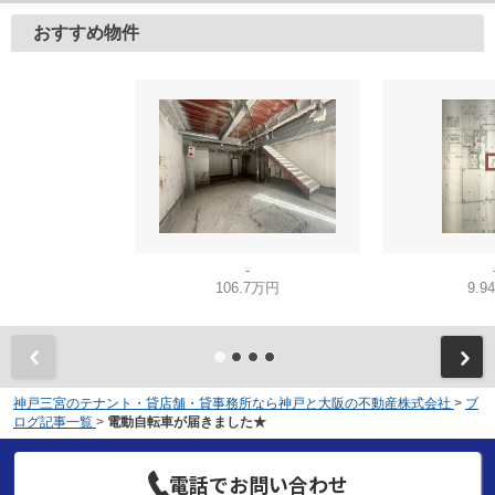
おすすめ物件
-
106.7万円
9.9
神戸三宮のテナント・貸店舗・貸事務所なら神戸と大阪の不動産株式会社
>
ブ
ログ記事一覧
>
電動自転車が届きました★
電話でお問い合わせ