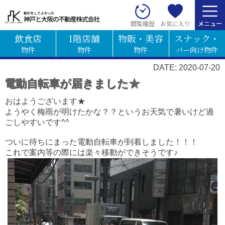
お気に入り
閲覧履歴
飲食店
1階店舗
物販・美容
スナック・
物件
物件
物件
バー向け物件
DATE: 2020-07-20
電動自転車が届きました★
おはようございます★
ようやく梅雨が明けたかな？？というお天気で暑いけど過
ごしやすいです^^
ついに待ちにまった電動自転車が到着しました！！！
これで案内等の際には楽々移動ができそうです♪