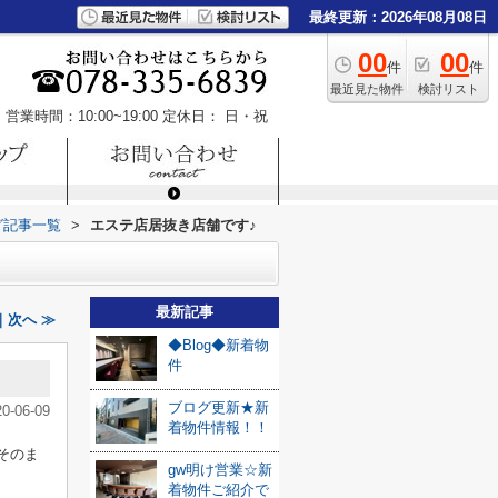
最終更新：2026年08月08日
00
00
件
件
最近見た物件
検討リスト
営業時間：10:00~19:00
定休日： 日・祝
グ記事一覧
>
エステ店居抜き店舗です♪
最新記事
｜次へ ≫
◆Blog◆新着物
件
ブログ更新★新
20-06-09
着物件情報！！
そのま
gw明け営業☆新
着物件ご紹介で