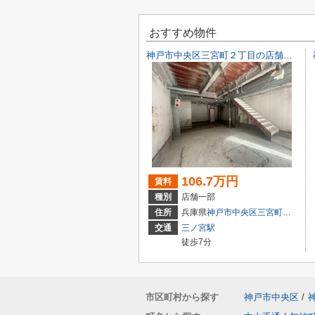
おすすめ物件
神戸市中央区三宮町２丁目の店舗一部
106.7万円
賃料
種別
店舗一部
住所
兵庫県
神戸市中央区
三宮町
２丁目9-
交通
三ノ宮駅
徒歩7分
市区町村から探す
神戸市中央区
/