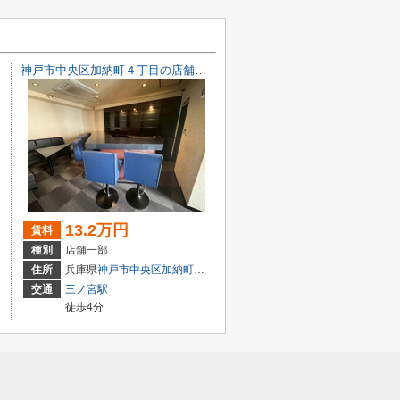
神戸市中央区加納町４丁目の店舗一部
13.2万円
賃料
種別
店舗一部
目7-8
住所
兵庫県
神戸市中央区
加納町
４丁目9-29
交通
三ノ宮駅
徒歩4分