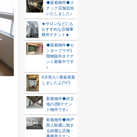
◆新着物件◆ス
ナック店舗追加
いたしました♪
★サロンなどにも
おすすめな店舗事
務所テナント★
◆新着物件◆セ
ンタープラザ1
階物販向きテナ
ント募集中です
♪
6月突入✩看板更新
しましたよ(^o^)
新着物件◆好立
地の2階テナン
ト物件です♪
新着物件◆神戸
異人館通に面す
る綺麗な店舗・
事務所テナン