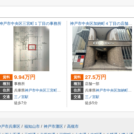
神戸市中央区三宮町１丁目の事務所
神戸市中央区加納町４丁目の店舗一部
9.94万円
27.5万円
賃料
賃料
種別
事務所
種別
店舗一部
3
住所
兵庫県
神戸市中央区
三宮町
１丁目
住所
兵庫県
神戸市中央区
加納町
４丁
交通
三ノ宮駅
交通
三ノ宮駅
徒歩7分
徒歩5分
神戸市兵庫区
/
福知山市
/
神戸市灘区
/
高槻市