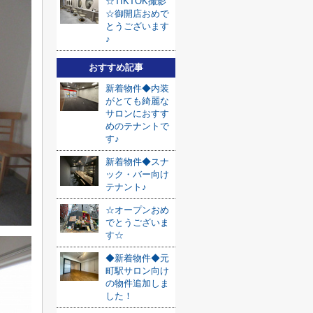
☆TIKTOK撮影
☆御開店おめで
とうございます
♪
おすすめ記事
新着物件◆内装
がとても綺麗な
サロンにおすす
めのテナントで
す♪
新着物件◆スナ
ック・バー向け
テナント♪
☆オープンおめ
でとうございま
す☆
◆新着物件◆元
町駅サロン向け
の物件追加しま
した！