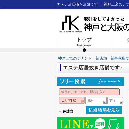
エステ店居抜き店舗です♪｜神戸三宮のテ
神戸三宮のテナント・貸店舗・貸事務所
エステ店居抜き店舗です♪
エリア| 駅
賃料
面積
-
件該当