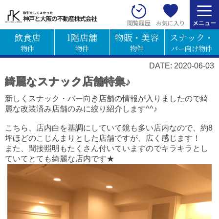
お気に入り
閲覧履歴
飲食店
1階店舗
物販・美容
スナック・
物件
物件
物件
バー向け物件
DATE: 2020-06-03
綺麗なスナック店舗特集♪
新しくスナック・バー向き店舗の情報が入りましたので綺
麗な改装済み店舗のみに絞り紹介します^^♪
こちら、店内白を基調にしていて鏡も多い店内なので、約8
坪ほどのこじんまりとした店舗ですが、広く感じます！
また、間接照明もたくさん付いていますのでキラキラとし
ていてとても綺麗な店内です★