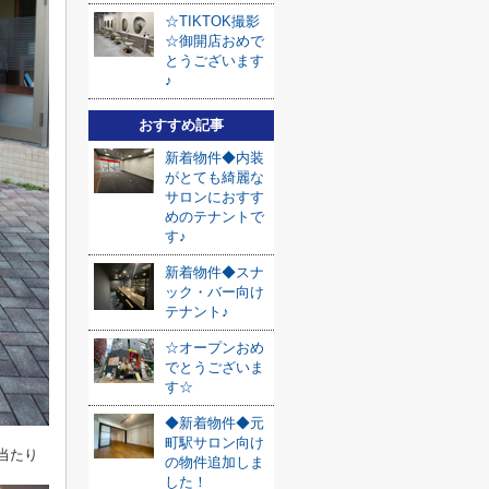
☆TIKTOK撮影
☆御開店おめで
とうございます
♪
おすすめ記事
新着物件◆内装
がとても綺麗な
サロンにおすす
めのテナントで
す♪
新着物件◆スナ
ック・バー向け
テナント♪
☆オープンおめ
でとうございま
す☆
◆新着物件◆元
町駅サロン向け
当たり
の物件追加しま
した！