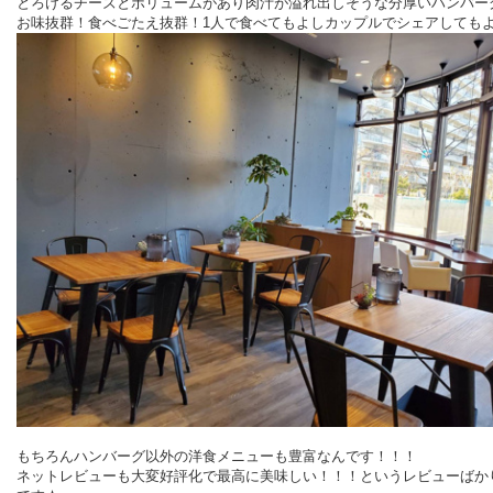
とろけるチーズとボリュームがあり肉汁が溢れ出しそうな分厚いハンバー
お味抜群！食べごたえ抜群！1人で食べてもよしカップルでシェアしても
もちろんハンバーグ以外の洋食メニューも豊富なんです！！！
ネットレビューも大変好評化で最高に美味しい！！！というレビューばか