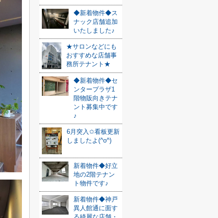
◆新着物件◆ス
ナック店舗追加
いたしました♪
★サロンなどにも
おすすめな店舗事
務所テナント★
◆新着物件◆セ
ンタープラザ1
階物販向きテナ
ント募集中です
♪
6月突入✩看板更新
しましたよ(^o^)
新着物件◆好立
地の2階テナン
ト物件です♪
新着物件◆神戸
異人館通に面す
る綺麗な店舗・