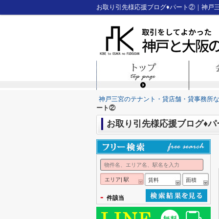
お取り引先様応援ブログ♦パート②｜神戸
神戸三宮のテナント・貸店舗・貸事務所
ート②
お取り引先様応援ブログ♦パ
エリア| 駅
賃料
面積
-
件該当