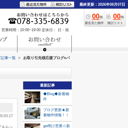
最終更新：2026年08月07日
00
00
件
件
最近見た物件
検討リスト
営業時間：10:00~19:00
定休日： 日・祝
グ記事一覧
>
お取り引先様応援ブログ♦パ
最新記事
◆Blog◆新着物
件
ブログ更新★新
着物件情報！！
20-03-17
gw明け営業☆新
てもらっ