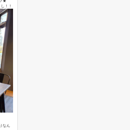
グ★
よし！！
りなん