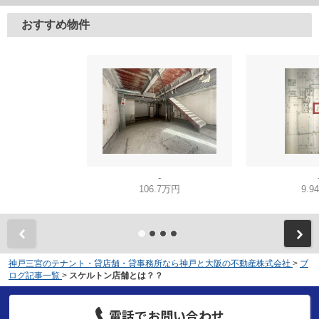
おすすめ物件
-
106.7万円
9.9
神戸三宮のテナント・貸店舗・貸事務所なら神戸と大阪の不動産株式会社
>
ブ
ログ記事一覧
>
スケルトン店舗とは？？
電話でお問い合わせ