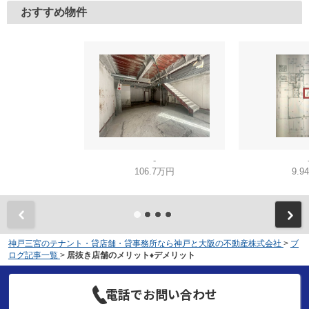
おすすめ物件
-
106.7万円
9.9
神戸三宮のテナント・貸店舗・貸事務所なら神戸と大阪の不動産株式会社
>
ブ
ログ記事一覧
>
居抜き店舗のメリット♦デメリット
電話でお問い合わせ