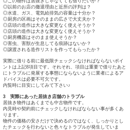
◎この物件は居抜きじゃなくても借りたいか？
◎以前のお店の撤退理由と近所の評判は？
◎水道、ガス、電気給排気の容量は十分か？
◎厨房の区画はそのままの広さで大丈夫か？
◎店頭の造作は大きな変更なく使えそうか？
◎店頭の造作は大きな変更なく使えそうか？
◎厨房機器はそのまま使えそうか？
◎害虫、害獣が生息してる痕跡はないか？
◎譲渡される造作リストを作ってもらったか？
実際に借りる前に最低限チェックシなければならないポイ
ントは上記8項目です。それそれ、項目は重要で借りたあと
にトラブルに発展する事態にならないように業者によるア
ドバイスは必要不可欠です。
内覧時に目安にしてみて下さい♪
3 実際にあった居抜き店舗のトラブル
居抜き物件はあくまでも中古物件です。
内見時や契約前にチェックしなければならない事が多くあ
ります。
物件の価格の安さだけで決めるのではなく、しっかりとし
たチェックを行わないと色々なトラブルが発生していま