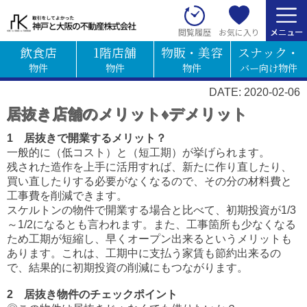
お気に入り
閲覧履歴
飲食店
1階店舗
物販・美容
スナック・
物件
物件
物件
バー向け物件
DATE: 2020-02-06
居抜き店舗のメリット♦デメリット
1 居抜きで開業するメリット？
一般的に（低コスト）と（短工期）が挙げられます。
残された造作を上手に活用すれば、新たに作り直したり、
買い直したりする必要がなくなるので、その分の材料費と
工事費を削減できます。
スケルトンの物件で開業する場合と比べて、初期投資が1/3
～1/2になるとも言われます。また、工事箇所も少なくなる
ため工期が短縮し、早くオープン出来るというメリットも
あります。これは、工期中に支払う家賃も節約出来るの
で、結果的に初期投資の削減にもつながります。
2 居抜き物件のチェックポイント