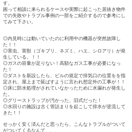
す。
困って相談に来られるケースや実際に起こった居抜き物件
での失敗やトラブル事例の一部をご紹介するので参考にし
てみて下さい。
◎内見時には動いていたのに利用中の機器が突然故障し
た！！
◎害虫、害獣（ゴキブリ、ネズミ、ハエ、シロアリ）が発
生している。！！
◎ガスの容量が足りない！高額なガス工事が必要になっ
た！
◎ダストを新設したら、ビルの規定で排気口の位置をを指
定され、屋上まで延ばすように言われ想定外の工事が！！
◎床に防水処理がされていなかったために水漏れが発生し
た。
◎グリーストラップが汚かった、旧式だった！
◎水回りの施設は古く管詰まりを起こして排水が逆流して
きた！！
せっかく安く済んだと思ったら、こんなトラブルがついて
がついてくるなんて、、、