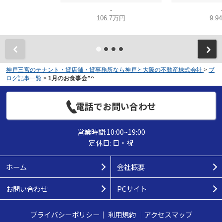
-
106.7万円
9.9
神戸三宮のテナント・貸店舗・貸事務所なら神戸と大阪の不動産株式会社
>
ブ
ログ記事一覧
>
1月のお食事会^^
電話でお問い合わせ
営業時間:10:00~19:00
定休日: 日・祝
ホーム
会社概要
お問い合わせ
PCサイト
プライバシーポリシー
｜
利用規約
｜
アクセスマップ