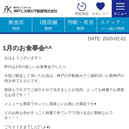
お気に入り
閲覧履歴
飲食店
1階店舗
物販・美容
スナック・
物件
物件
物件
バー向け物件
DATE: 2020-02-01
1月のお食事会^^
おはようございます☆
昨日は1月の楽しいお食事会でした☆
今回ご馳走して頂いたお店は、神戸の不動産㈱でご成約頂いた新神戸の
焼き肉ブエさんです。
前回もブログでご紹介させて頂きましたが店内、とっても綺麗でお洒落
なお店です！！
メニューも豊富でホントに美味しいお肉に大満足です♥
どのお肉も色がすっごく綺麗で全てレアで頂けるほど新鮮なんで
す！！！
ごちそうさまでした(*´ڡ`●)