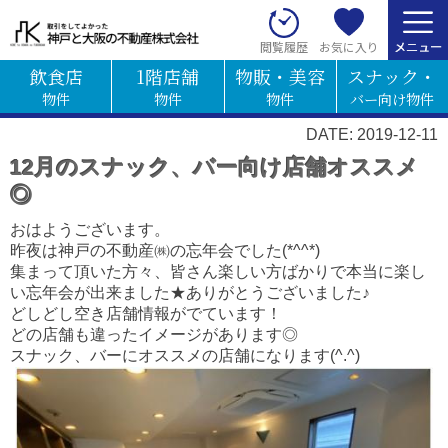
お気に入り
閲覧履歴
飲食店
1階店舗
物販・美容
スナック・
物件
物件
物件
バー向け物件
DATE: 2019-12-11
12月のスナック、バー向け店舗オススメ
◎
おはようございます。
昨夜は神戸の不動産㈱の忘年会でした(*^^*)
集まって頂いた方々、皆さん楽しい方ばかりで本当に楽し
い忘年会が出来ました★ありがとうございました♪
どしどし空き店舗情報がでています！
どの店舗も違ったイメージがあります◎
スナック、バーにオススメの店舗になります(^.^)