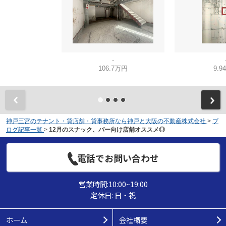
-
106.7万円
9.9
神戸三宮のテナント・貸店舗・貸事務所なら神戸と大阪の不動産株式会社
>
ブ
ログ記事一覧
>
12月のスナック、バー向け店舗オススメ◎
電話でお問い合わせ
営業時間:10:00~19:00
定休日: 日・祝
ホーム
会社概要