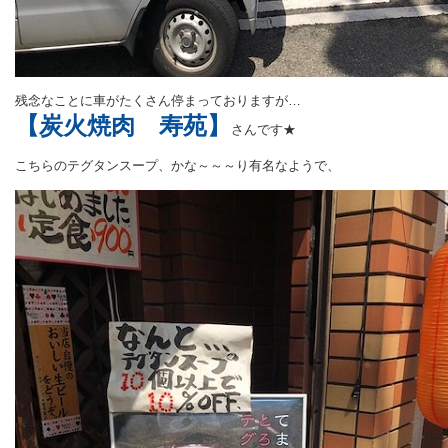
残念なことに車がたくさん停まっておりますが…
【炭火焼肉 寿苑】
さんです★
こちらのテグタンスープ、かな～～～り有名なようで、