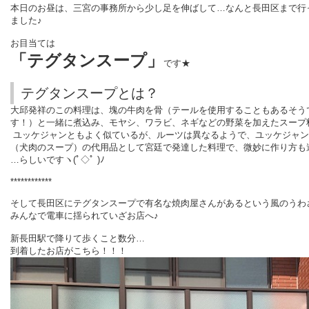
本日のお昼は、三宮の事務所から少し足を伸ばして…なんと長田区まで行
ました♪
お目当ては
「テグタンスープ」
です★
テグタンスープとは？
大邱発祥のこの料理は、塊の牛肉を骨（テールを使用することもあるそう
す！）と一緒に煮込み、モヤシ、ワラビ、ネギなどの野菜を加えたスープ
ユッケジャンともよく似ているが、ルーツは異なるようで、ユッケジャン
（犬肉のスープ）の代用品として宮廷で発達した料理で、微妙に作り方も
…らしいですヽ(ﾟ◇ﾟ )ﾉ
************
そして長田区にテグタンスープで有名な焼肉屋さんがあるという風のうわ
みんなで電車に揺られていざお店へ♪
新長田駅で降りて歩くこと数分…
到着したお店がこちら！！！