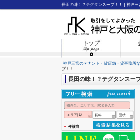
長田の味！？テグタンスープ！！｜神戸三
神戸三宮のテナント・貸店舗・貸事務所
プ！！
長田の味！？テグタンスー
エリア| 駅
賃料
面積
-
件該当