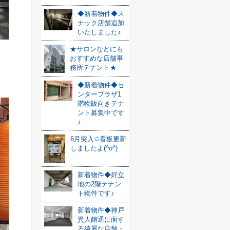
◆新着物件◆ス
ナック店舗追加
いたしました♪
★サロンなどにも
おすすめな店舗事
務所テナント★
◆新着物件◆セ
ンタープラザ1
階物販向きテナ
ント募集中です
♪
6月突入✩看板更新
しましたよ(^o^)
新着物件◆好立
地の2階テナン
ト物件です♪
新着物件◆神戸
異人館通に面す
る綺麗な店舗・