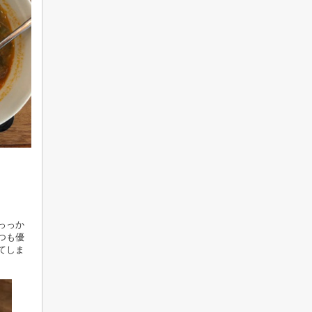
っっか
つも優
てしま