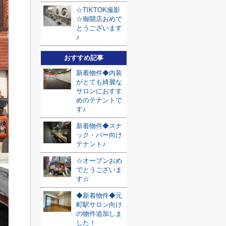
☆TIKTOK撮影
☆御開店おめで
とうございます
♪
おすすめ記事
新着物件◆内装
がとても綺麗な
サロンにおすす
めのテナントで
す♪
新着物件◆スナ
ック・バー向け
テナント♪
☆オープンおめ
でとうございま
す☆
◆新着物件◆元
町駅サロン向け
の物件追加しま
した！