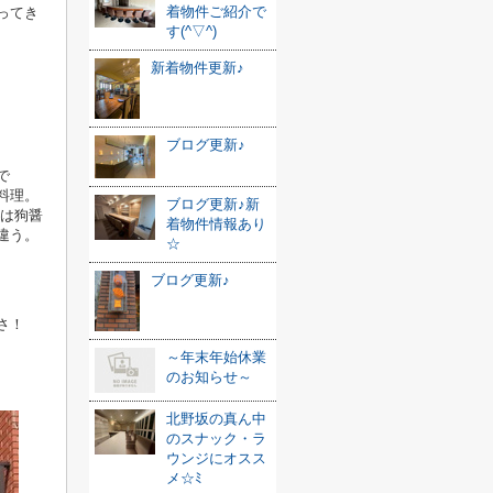
着物件ご紹介で
ってき
す(^▽^)
新着物件更新♪
ブログ更新♪
で
料理。
ブログ更新♪新
は狗醤
着物件情報あり
違う。
☆
ブログ更新♪
さ！
～年末年始休業
のお知らせ～
北野坂の真ん中
のスナック・ラ
ウンジにオスス
メ☆ﾐ