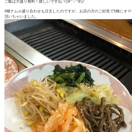
ご飯は大盛り無料！嬉しいですねヾ(＠°▽°＠)ﾉ
4種ナムル盛り合わせも注文したのですが、お店の方のご好意で5種にオマ
頂いちゃいました。