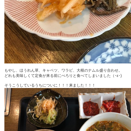
もやし、ほうれん草、キャベツ、ワラビ、大根のナムル盛り合わせ。
どれも美味しくて定食が来る前にぺろりと食べてしまいました（･ε･)
そうこうしているうちについに！！！来ました！！！