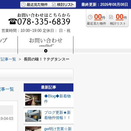
最終更新：2026年08月08日
00
00
件
件
最近見た物件
検討リスト
営業時間：10:00~19:00
定休日： 日・祝
グ記事一覧
>
長田の味！？テグタンスー
最新記事
記事一覧
◆Blog◆新着物
件
ブログ更新★新
着物件情報！！
19-04-03
gw明け営業☆新