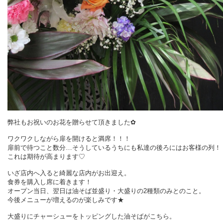
弊社もお祝いのお花を贈らせて頂きました✿
ワクワクしながら扉を開けると満席！！！
扉前で待つこと数分…そうしているうちにも私達の後ろにはお客様の列！
これは期待が高まります♡
いざ店内へ入ると綺麗な店内がお出迎え。
食券を購入し席に着きます！
オープン当日、翌日は油そば並盛り・大盛りの2種類のみとのこと。
今後メニューが増えるのが楽しみです★
大盛りにチャーシューをトッピングした油そばがこちら。