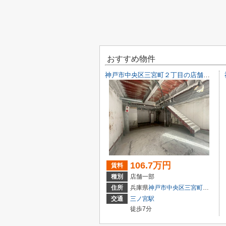
おすすめ物件
神戸市中央区三宮町２丁目の店舗一部
106.7万円
賃料
種別
店舗一部
住所
兵庫県
神戸市中央区
三宮町
２丁目9-
交通
三ノ宮駅
徒歩7分