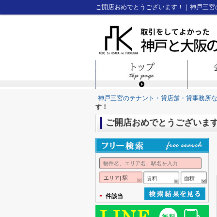
ご開店おめでとうございます！｜神戸三宮
神戸三宮のテナント・貸店舗・貸事務所
す！
ご開店おめでとうございま
エリア| 駅
賃料
面積
-
件該当