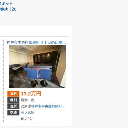
スポット
特集★｜次
神戸市中央区加納町４丁目の店舗一部
13.2万円
賃料
種別
店舗一部
目7-8
住所
兵庫県
神戸市中央区
加納町
４丁目9-29
交通
三ノ宮駅
徒歩4分