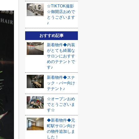
☆TIKTOK撮影
☆御開店おめで
とうございます
♪
おすすめ記事
新着物件◆内装
がとても綺麗な
サロンにおすす
めのテナントで
す♪
新着物件◆スナ
ック・バー向け
テナント♪
☆オープンおめ
でとうございま
す☆
◆新着物件◆元
町駅サロン向け
の物件追加しま
した！