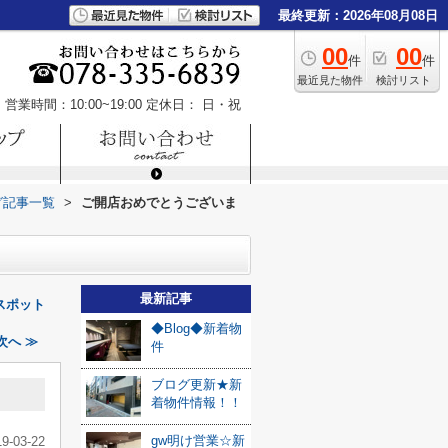
最終更新：2026年08月08日
00
00
件
件
最近見た物件
検討リスト
営業時間：10:00~19:00
定休日： 日・祝
グ記事一覧
>
ご開店おめでとうございま
最新記事
スポット
◆Blog◆新着物
へ ≫
件
ブログ更新★新
着物件情報！！
gw明け営業☆新
19-03-22