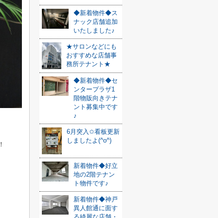
◆新着物件◆ス
ナック店舗追加
いたしました♪
★サロンなどにも
おすすめな店舗事
務所テナント★
◆新着物件◆セ
ンタープラザ1
階物販向きテナ
ント募集中です
♪
6月突入✩看板更新
しましたよ(^o^)
！
新着物件◆好立
地の2階テナン
ト物件です♪
新着物件◆神戸
異人館通に面す
る綺麗な店舗・