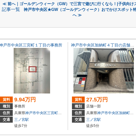
≪ 前へ｜ゴールデンウィーク（GW）で三宮で遊びに行くなら！|子供向け
記事一覧
神戸市中央区★GW（ゴールデンウィーク）おでかけスポット
へ ≫
神戸市中央区三宮町１丁目の事務所
神戸市中央区加納町４丁目の店舗一部
9.94万円
27.5万円
賃料
賃料
種別
事務所
種別
店舗一部
3
住所
兵庫県
神戸市中央区
三宮町
１丁目
住所
兵庫県
神戸市中央区
加納町
４丁
交通
三ノ宮駅
交通
三ノ宮駅
徒歩7分
徒歩5分