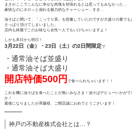
まさかここでこんなに幸せな肉塊を頬張れるとは思ってもみなかった…
豪快なのにホロッと崩れる魅力的なチャーシュー…すき…
油そばと聞いて、「こってり系」を想像していたのですが大盛りの量でも
さっぱり頂けてしまいました。
店内も綺麗でこのお味なら女性一人でもいけちゃいますよ！
しかも本日から明日！
3月22日（金）・23日（土）の2日間限定
で
・通常油そば並盛り
・通常油そば大盛り
開店特価500円
で食べられちゃいます！！
これを機に油そばを食べたことが無いみなさま！油そばデビューいかがで
か！
最後になりましたが斉藤様、ご開店誠におめでとうございます！
************
神戸の不動産株式会社とは…？