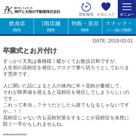
お気に入り
閲覧履歴
飲食店
1階店舗
物販・美容
スナック・
物件
物件
物件
バー向け物件
DATE: 2019-03-01
卒業式とお片付け
すっかり天気は春模様！暖かくてお散歩日和ですが、
人生初の花粉症を発症しマスクで乗り切ろうとしておりま
す荒井です。
人に聞いた話によると人の体内に年々花粉が蓄積して、
それが限界値を迎えると花粉症を発症してしまうらしいの
です…
これって本当…？そうだとしたら誰でもなるじゃないです
か…！！
花粉症じゃない方も花粉対策をすることが花粉症を未然に
防ぐ一手かもしれませんね。
*************