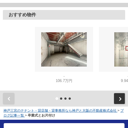
おすすめ物件
-
106.7万円
9.9
神戸三宮のテナント・貸店舗・貸事務所なら神戸と大阪の不動産株式会社
>
ブ
ログ記事一覧
>
卒業式とお片付け