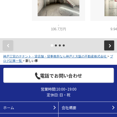
-
106.7万円
9.9
神戸三宮のテナント・貸店舗・貸事務所なら神戸と大阪の不動産株式会社
>
ブ
ログ記事一覧
>
新しい事
電話でお問い合わせ
営業時間:10:00~19:00
定休日: 日・祝
ホーム
会社概要