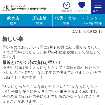
お気に入り
閲覧履歴
飲食店
1階店舗
物販・美容
スナック・
物件
物件
物件
バー向け物件
DATE: 2019-02-18
新しい事
早いものであっという間に2月も終盤に差し掛かりました。
それと同時にわたくしが神戸の不動産 総務として就任して
早1ヶ月…
最近とにかく時の流れが早い！
小学生の頃は早く大人になりたくて「毎日が誕生日だった
らいいのに～(^∇^)」なんて本気で考えておりましたが今で
は勘弁！！荒井です！！
”大人になったらこんな事がやりたい” ”こんな人になりた
い”と子供ながらに色々考えていた事を最近よく思い出し、
子供の頃に憧れた自分になれているのかな～なんてふと考
えることがあります。