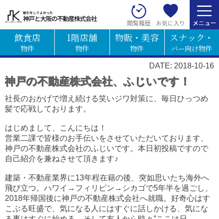
お気に入り
閲覧履歴
飲食店
1階店舗
物販・美容
スナック・
物件
物件
物件
バー向け物件
DATE: 2018-10-16
神戸の不動産株式会社、ふじいです！
社長のおかげで増え続ける笑いジワ対策に、毎日ひっつめ
髪で応戦しております。
はじめまして、こんにちは！
営業二課で皆様のお手伝いをさせていただいております、
神戸の不動産株式会社のふじいです。本日
初投稿ですので
自己紹介を兼ねさせて頂きます♪
建築・不動産業界に13年程在籍の後、突如思いたち海外へ
飛び立つ。
ハワイ→フィリピン→シカゴで5年半を過ごし、
2018年帰国後に神戸の不動産株式会社へ就職。
好奇心はす
こぶる旺盛で、気になる人にはすぐに話しかける、気にな
る事はすぐに始める、そして友人から時々”ここは日