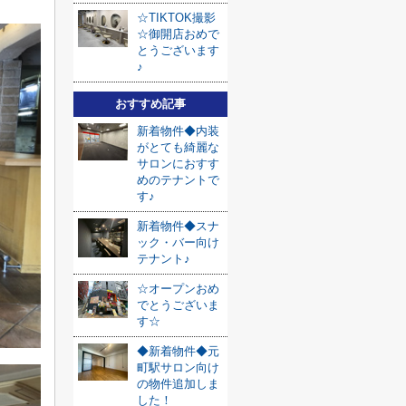
☆TIKTOK撮影
☆御開店おめで
とうございます
♪
おすすめ記事
新着物件◆内装
がとても綺麗な
サロンにおすす
めのテナントで
す♪
新着物件◆スナ
ック・バー向け
テナント♪
☆オープンおめ
でとうございま
す☆
◆新着物件◆元
町駅サロン向け
の物件追加しま
した！