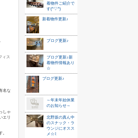
着物件ご紹介で
す(^▽^)
新着物件更新♪
、
ブログ更新♪
フィス
ブログ更新♪新
着物件情報あり
☆
ブログ更新♪
有名な
～年末年始休業
のお知らせ～
っしゃ
いエリ
北野坂の真ん中
のスナック・ラ
ウンジにオスス
す。
メ☆ﾐ