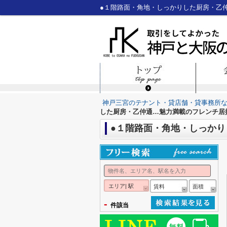
●１階路面・角地・しっかりした厨房・乙
神戸三宮のテナント・貸店舗・貸事務所
した厨房・乙仲通…魅力満載のフレンチ居
●１階路面・角地・しっか
エリア| 駅
賃料
面積
-
件該当