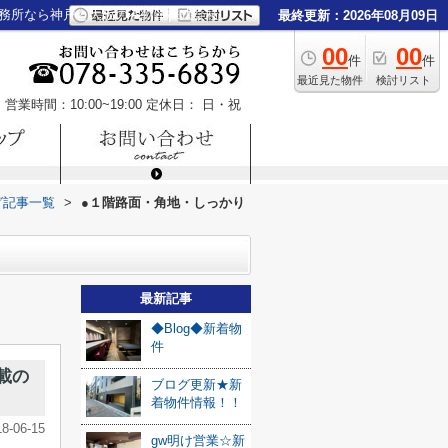
務所なら神戸と大阪の不動産株式会社
最終更新：2026年08月09日
00
00
件
件
最近見た物件
検討リスト
営業時間：10:00~19:00
定休日： 日・祝
グ記事一覧
>
●１階路面・角地・しっかり
最新記事
◆Blog◆新着物
件
載の
ブログ更新★新
着物件情報！！
18-06-15
gw明け営業☆新