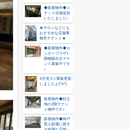
◆新着物件◆ス
ナック店舗追加
いたしました♪
★サロンなどにも
おすすめな店舗事
務所テナント★
◆新着物件◆セ
ンタープラザ1
階物販向きテナ
ント募集中です
♪
6月突入✩看板更新
しましたよ(^o^)
新着物件◆好立
地の2階テナン
ト物件です♪
新着物件◆神戸
異人館通に面す
る綺麗な店舗・