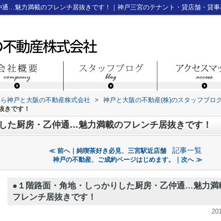
仲通…魅力満載のフレンチ居抜きです！｜神戸三宮のテナント・貸店舗・貸事
なら神戸と大阪の不動産株式会社
>
神戸と大阪の不動産(株)のスタッフブロ
抜きです！
りした厨房・乙仲通…魅力満載のフレンチ居抜きです！
記事一覧
≪ 前へ｜純喫茶好き必見、三宮駅近店舗
神戸の不動産、ご成約ページはじめます。｜次へ ≫
●１階路面・角地・しっかりした厨房・乙仲通…魅力満
フレンチ居抜きです！
20