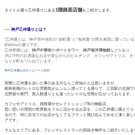
1階路面店舗
タイトル通り乙仲通りにある
をご紹介します。
── 神戸乙仲通りとは？
''乙仲通とは、神戸市中央区の“栄町通”と“海岸通”の間を東西に通っている
約800mの通りです。
乙仲界隈には、
神戸中華街
や
ポートタワー
、
神戸海洋博物館
などがあり、
約270件のお洒落なお店や昔ながらのビルヂング、カフェやアトリエ、オ
などが軒をつらねています。''
神戸乙仲通公式ホームページ
抜粋
実際に乙仲通を歩いた事のある方ならご存知かとは思いますが、
昭和初期のレトロな雰囲気がムンムン漂ってくる通りで、
三宮駅の北側で
北野坂や東門、異人館通りとも違ったレトロな空間が広がっております。
カフェやアトリエ、雑貨屋やセレクトショップ等の物販店、
思い思いの理想の世界観をフルに活かせるお店を、この乙仲通に構えてら
るので、特に目当てのお店がなくてもフラッと飛び込んでみると凄く楽し
アです。
そんなエリアにある、フレンチレストランの居抜き物件をご紹介いたしま